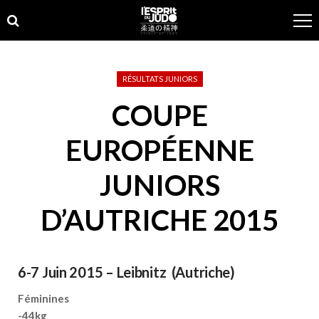
Skip
Skip
to
to
navigation
content
RÉSULTATS JUNIORS
COUPE
EUROPÉENNE
JUNIORS
D’AUTRICHE 2015
6-7 Juin 2015 – Leibnitz (Autriche)
Féminines
-44kg