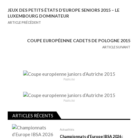
JEUX DES PETITS ÉTATS D’EUROPE SENIORS 2015 – LE
N
LUXEMBOURG DOMINATEUR
a
ARTICLE PRÉCÉDENT
v
i
COUPE EUROPÉENNE CADETS DE POLOGNE 2015
g
ARTICLE SUIVANT
a
t
i
o
Publicité
n
d
e
Publicité
l
ARTICLES RÉCENTS
’
a
Actualités
r
Championnats d’Europe IBSA 2026 :