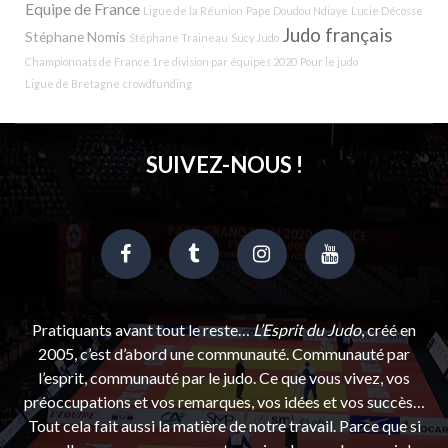
Equipe de France
Ligue de la Réunion
Pape Doudou Ndiaye
Lucie Décosse
Judo français
Stéphane Nomis
Stéphane Traineau
Sucy Judo
Championnats de France 1re division par équipes 2020
Pour le judo
Ligue de Bretagne
crowdfunding
SUIVEZ-NOUS !
Pratiquants avant tout le reste…
L’Esprit du Judo
, créé en
2005, c’est d’abord une communauté. Communauté par
l’esprit, communauté par le judo. Ce que vous vivez, vos
préoccupations et vos remarques, vos idées et vos succès…
Tout cela fait aussi la matière de notre travail. Parce que si