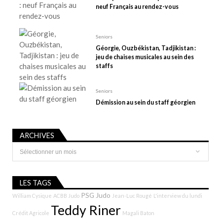
t
neuf Français au rendez-vous
i
c
Seniors
l
Géorgie, Ouzbékistan, Tadjikistan :
e
jeu de chaises musicales au sein des
staffs
Seniors
Démission au sein du staff géorgien
ARCHIVES
Archives
LES TAGS
PSG Judo
William Cysique
ACBB Judo
Jean-Luc Rougé
L'interview du lundi
Teddy Riner
Crédit Agricole
Magali Baton