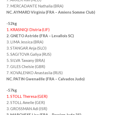
7. MERCADANTE Nathalia (BRA)
NC. AYMARD Virginia (FRA – Amiens Somme Club)
-52kg
1. KRASNIQI Distria (IJF)
2. GNETO Astride (FRA – Levallois SC)
3. LIMA Jessica (BRA)
3. STANGAR Anja (SLO)
5. SAGITOVA Galiya (RUS)
5. SILVA Tawany (BRA)
7. GILES Chelsie (GBR)
7. KOVALENKO Anastasiia (RUS)
NC. PATIN Gwenaëlle (FRA – Calvados Judo)
-57kg
1. STOLL Theresa (GER)
2. STOLL Amelie (GER)
3. GROSSMAN Adi (ISR)
3. MARCHESE Lisa (FRA – Passion Judo 35)