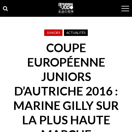
Skip
Skip
to
to
navigation
content
JUNIORS
ACTUALITÉS
COUPE
EUROPÉENNE
JUNIORS
D’AUTRICHE 2016 :
MARINE GILLY SUR
LA PLUS HAUTE