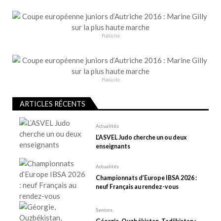
t
i
o
n
Publicité
d
e
l
Publicité
’
a
ARTICLES RÉCENTS
r
t
Actualités
L’ASVEL Judo cherche un ou deux
i
enseignants
c
l
Actualités
e
Championnats d’Europe IBSA 2026 :
neuf Français au rendez-vous
Seniors