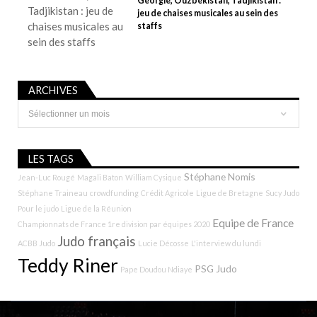
Géorgie, Ouzbékistan, Tadjikistan :
jeu de chaises musicales au sein des
staffs
ARCHIVES
Archives
LES TAGS
Stéphane Nomis
Jean-Luc Rougé
Magali Baton
William Cysique
Stéphane Traineau
crowdfunding
Crédit Agricole
Ligue de Bretagne
Sucy Judo
Pour le judo
Ligue de la Réunion
Equipe de France
Championnats de France 1re division par équipes 2020
Judo français
ACBB Judo
Lucie Décosse
L'interview du lundi
Teddy Riner
PSG Judo
Pape Doudou Ndiaye