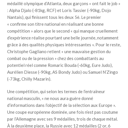
médaillé olympique d’Atlanta, deux garçons « ont fait le job »
: Alpha Djalo (-81kg, RCF) et Loris Tassier (-90kg, Dojo
Nantais), qui finissent tous les deux 5è. Le premier
« confirme son titre national en réalisant une bonne
compétition » alors que le second « qui manque cruellement
d’expérience réalise pourtant une belle journée, notamment
grâce à des qualités physiques intéressantes ». Pour le reste,
Christophe Gagliano retient « une mauvaise gestion du
combat ou de la pression » chez des combattants au
potentiel réel comme Romaric Bouda (-60kg, Eure Judo),
Aurélien Diesse (-90kg, AS Bondy Judo) ou Samuel N’Zingo
(-73kg, Chilly Mazarin).
Une compétition, qui selon les termes de l’entraîneur
national masculin, « ne nous aura guère donné
d’informations dans l’objectif de la sélection aux Europe ».
Une coupe européenne dominée, une fois n’est pas coutume
par l’Allemagne avec ses 9 médailles, trois de chaque métal.
À la deuxième place, la Russie avec 12 médailles (2 or, 6