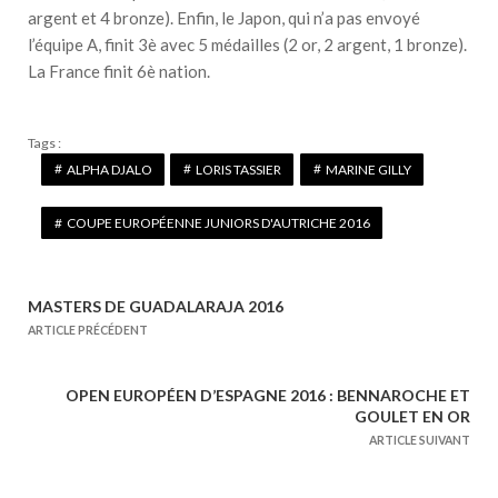
argent et 4 bronze). Enfin, le Japon, qui n’a pas envoyé
l’équipe A, finit 3è avec 5 médailles (2 or, 2 argent, 1 bronze).
La France finit 6è nation.
Tags :
ALPHA DJALO
LORIS TASSIER
MARINE GILLY
COUPE EUROPÉENNE JUNIORS D'AUTRICHE 2016
MASTERS DE GUADALARAJA 2016
N
ARTICLE PRÉCÉDENT
a
v
OPEN EUROPÉEN D’ESPAGNE 2016 : BENNAROCHE ET
i
GOULET EN OR
g
ARTICLE SUIVANT
a