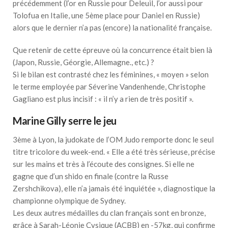
précédemment (l’or en Russie pour Deleuil, l’or aussi pour
Tolofua en Italie, une 5ème place pour Daniel en Russie)
alors que le dernier n’a pas (encore) la nationalité française.
Que retenir de cette épreuve où la concurrence était bien là
(Japon, Russie, Géorgie, Allemagne., etc.) ?
Si le bilan est contrasté chez les féminines, « moyen » selon
le terme employée par Séverine Vandenhende, Christophe
Gagliano est plus incisif : « il n’y a rien de très positif ».
Marine Gilly serre le jeu
3ème à Lyon, la judokate de l’OM Judo remporte donc le seul
titre tricolore du week-end. « Elle a été très sérieuse, précise
sur les mains et très à l’écoute des consignes. Si elle ne
gagne que d’un shido en finale (contre la Russe
Zershchikova), elle n’a jamais été inquiétée », diagnostique la
championne olympique de Sydney.
Les deux autres médailles du clan français sont en bronze,
grâce à Sarah-Léonie Cysique (ACBB) en -57kg, qui confirme