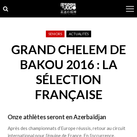
Skip
Skip
to
to
navigation
content
SENIORS
ACTUALITÉS
GRAND CHELEM DE
BAKOU 2016 : LA
SÉLECTION
FRANÇAISE
Onze athlètes seront en Azerbaïdjan
Après des championnats d’Europe réussis, retour au circuit
international pour l’équipe de France. En l’occurrence,