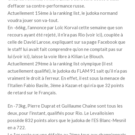
d’effacer sa contre-performance russe.
Actuellement 15ème à la ranking list, le judoka normand
voudra jouer son va-tout.
En -66kg, l’annonce par Loïc Korval cette semaine que son
recours ayant été rejeté, il n’ira pas Rio (voir ici), couplée à
celle de David Larose, expliquant sur sa page Facebook que
le staff lui avait fait comprendre qu’on ne comptait pas sur
lui (voir ici), laisse la voie libre à Kilian Le Blouch.
Actuellement 29ème à la ranking list olympique (il est
actuellement qualifié), le judoka du FLAM 91 sait qu’il n’a pas
vraiment le droit à l’erreur. En effet, il est sous la menace de
l’Italien Fabio Basile, 3ème à Kazan et qui n’a que 32 points
de retard sur le Français.
En -73kg, Pierre Duprat et Guillaume Chaine sont tous les
deux, pour l’instant, qualifiés pour Rio. Le Levalloisien
possède 832 points alors que le judoka de l’ES Blanc-Mesnil
en a 722.
Le 1er reste sur une défaite au 2ème tour aux championnats