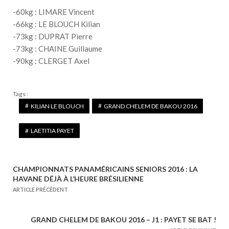
-60kg : LIMARE Vincent
-66kg : LE BLOUCH Kilian
-73kg : DUPRAT Pierre
-73kg : CHAINE Guillaume
-90kg : CLERGET Axel
Tags :
KILIAN LE BLOUCH
GRAND CHELEM DE BAKOU 2016
LAETITIA PAYET
CHAMPIONNATS PANAMÉRICAINS SENIORS 2016 : LA
N
HAVANE DÉJÀ À L’HEURE BRÉSILIENNE
a
ARTICLE PRÉCÉDENT
v
i
GRAND CHELEM DE BAKOU 2016 – J1 : PAYET SE BAT !