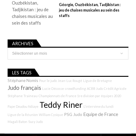
Géorgie, Ouzbékistan, Tadjikistan :
jeu de chaises musicales au sein des
staffs
ARCHIVES
Archives
LES TAGS
Stéphane Nomis
Pour le judo
Jean-Luc Rougé
Ligue de Bretagne
Judo français
Lucie Décosse
crowdfunding
ACBB Judo
Crédit Agricole
Stéphane Traineau
Championnats de France 1re division par équipes 2020
Teddy Riner
Pape Doudou Ndiaye
L'interview du lundi
Equipe de France
PSG Judo
Ligue de la Réunion
William Cysique
Magali Baton
Sucy Judo