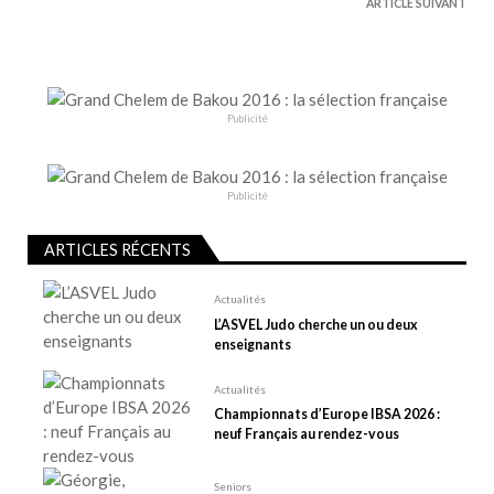
g
ARTICLE SUIVANT
a
t
i
o
Publicité
n
d
e
Publicité
l
ARTICLES RÉCENTS
’
a
Actualités
r
L’ASVEL Judo cherche un ou deux
t
enseignants
i
Actualités
c
Championnats d’Europe IBSA 2026 :
l
neuf Français au rendez-vous
e
Seniors