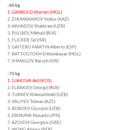
-66 kg
1. GANBOLD Kherlen (MGL)
2. ZHUMAKANOV Yeldos (KAZ)
3. AKHADOV Shakhram (UZB)
3. PULIAEV Mikhail (RUS)
5. FLICKER Tal (ISR)
5. GAITERO MARTIN Alberto (ESP)
7. BATTOGTOKH Erkhembayar (MGL)
7. SHMAILOV Baruch (ISR)
-73 kg
1. GJAKOVA Akil (KOS)
2. ELBAKIEV Georgii (RUS)
3. TURAEV Khikmatillokh (UZB)
3. VALIYEV Telman (AZE)
5. BOBOEV Giyosjon (UZB)
5. EBINUMA Masashi (JPN)
7. AZOIDIS Georgios (GRE)
7. WONG Alonso (PER)