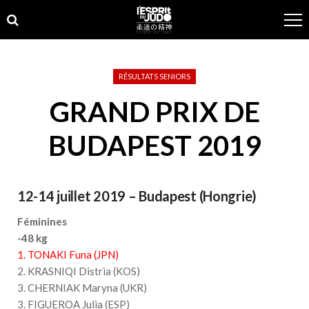
Skip
Skip
to
to
navigation
content
RÉSULTATS SENIORS
GRAND PRIX DE
BUDAPEST 2019
12-14 juillet 2019 – Budapest (Hongrie)
Féminines
-48 kg
1. TONAKI Funa (JPN)
2. KRASNIQI Distria (KOS)
3. CHERNIAK Maryna (UKR)
3. FIGUEROA Julia (ESP)