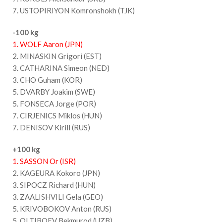
7. USTOPIRIYON Komronshokh (TJK)
-100 kg
1. WOLF Aaron (JPN)
2. MINASKIN Grigori (EST)
3. CATHARINA Simeon (NED)
3. CHO Guham (KOR)
5. DVARBY Joakim (SWE)
5. FONSECA Jorge (POR)
7. CIRJENICS Miklos (HUN)
7. DENISOV Kirill (RUS)
+100 kg
1. SASSON Or (ISR)
2. KAGEURA Kokoro (JPN)
3. SIPOCZ Richard (HUN)
3. ZAALISHVILI Gela (GEO)
5. KRIVOBOKOV Anton (RUS)
5. OLTIBOEV Bekmurod (UZB)