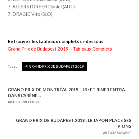
7. ALLERSTORFER Daniel (AUT)
7. DRAGIC Vito (SLO)
Retrouvez les tableaux complets ci-dessous:
Grand Prix de Budapest 2019 – Tableaux Complets
Tags :
GRAND PRIX DE BUDAPEST 2019
GRAND PRIX DE MONTRÉAL 2019 – J3 : ET RINER ENTRA
N
DANS L’ARÈNE…
a
ARTICLE PRÉCÉDENT
v
i
GRAND PRIX DE BUDAPEST 2019 : LE JAPON PLACE SES
g
PIONS
a
ARTICLE SUIVANT