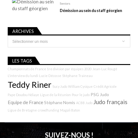
Seniors
Démission au sein du staff géorgien
ARCHIVES
Archives
LES TAGS
Championnats de France 1re division par équipes 2020
Jean-Luc Rougé
L'interview du lundi
Lucie Décosse
Stéphane Traineau
Teddy Riner
Sucy Judo
William Cysique
Crédit Agricole
PSG Judo
Pape Doudou Ndiaye
Ligue de la Réunion
Pour le judo
Judo français
Equipe de France
Stéphane Nomis
ACBB Judo
Ligue de Bretagne
crowdfunding
Magali Baton
SUIVEZ-NOUS !