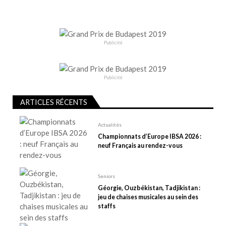
t
i
o
n
Publicité
d
e
Publicité
l
’
ARTICLES RÉCENTS
a
r
Actualités
t
Championnats d’Europe IBSA 2026 :
neuf Français au rendez-vous
i
c
l
Seniors
e
Géorgie, Ouzbékistan, Tadjikistan :
jeu de chaises musicales au sein des
staffs