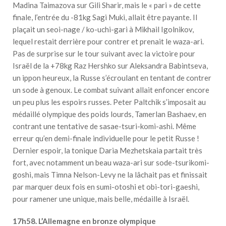
Madina Taimazova sur Gili Sharir, mais le « pari » de cette
finale, l’entrée du -81kg Sagi Muki, allait être payante. Il
plaçait un seoi-nage / ko-uchi-gari à Mikhail Igolnikov,
lequel restait derrière pour contrer et prenait le waza-ari.
Pas de surprise sur le tour suivant avec la victoire pour
Israël de la +78kg Raz Hershko sur Aleksandra Babintseva,
un ippon heureux, la Russe s’écroulant en tentant de contrer
un sode à genoux. Le combat suivant allait enfoncer encore
un peu plus les espoirs russes. Peter Paltchik s’imposait au
médaillé olympique des poids lourds, Tamerlan Bashaev, en
contrant une tentative de sasae-tsuri-komi-ashi. Même
erreur qu’en demi-finale individuelle pour le petit Russe !
Dernier espoir, la tonique Daria Mezhetskaia partait très
fort, avec notamment un beau waza-ari sur sode-tsurikomi-
goshi, mais Timna Nelson-Levy ne la lâchait pas et finissait
par marquer deux fois en sumi-otoshi et obi-tori-gaeshi,
pour ramener une unique, mais belle, médaille à Israël.
17h58. L’Allemagne en bronze olympique