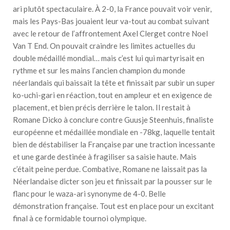
ari plutôt spectaculaire. À 2-0, la France pouvait voir venir,
mais les Pays-Bas jouaient leur va-tout au combat suivant
avec le retour de l’affrontement Axel Clerget contre Noel
Van T End. On pouvait craindre les limites actuelles du
double médaillé mondial… mais c’est lui qui martyrisait en
rythme et sur les mains l’ancien champion du monde
néerlandais qui baissait la tête et finissait par subir un super
ko-uchi-gari en réaction, tout en ampleur et en exigence de
placement, et bien précis derrière le talon. Il restait à
Romane Dicko à conclure contre Guusje Steenhuis, finaliste
européenne et médaillée mondiale en -78kg, laquelle tentait
bien de déstabiliser la Française par une traction incessante
et une garde destinée à fragiliser sa saisie haute. Mais
c’était peine perdue. Combative, Romane ne laissait pas la
Néerlandaise dicter son jeu et finissait par la pousser sur le
flanc pour le waza-ari synonyme de 4-0. Belle
démonstration française. Tout est en place pour un excitant
final à ce formidable tournoi olympique.