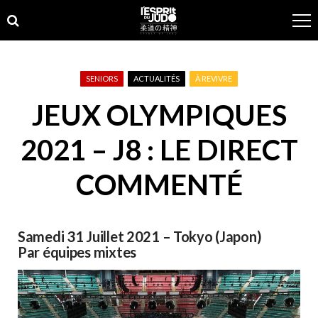
Skip
Skip
to
to
navigation
content
SENIORS
ACTUALITÉS
À REVIVRE
JEUX OLYMPIQUES
2021 – J8 : LE DIRECT
COMMENTÉ
Samedi 31 Juillet 2021 – Tokyo (Japon)
Par équipes mixtes