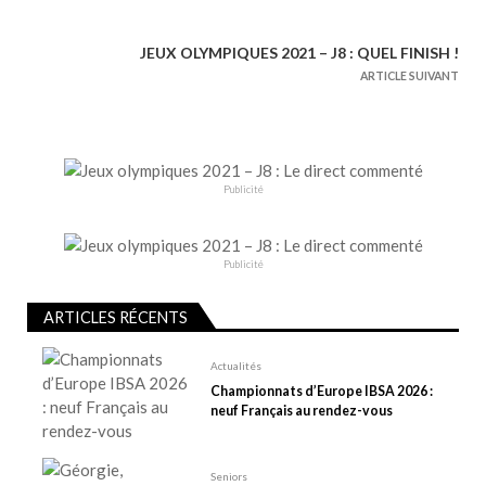
v
i
JEUX OLYMPIQUES 2021 – J8 : QUEL FINISH !
g
ARTICLE SUIVANT
a
t
i
o
Publicité
n
d
e
Publicité
l
ARTICLES RÉCENTS
’
a
Actualités
r
Championnats d’Europe IBSA 2026 :
t
neuf Français au rendez-vous
i
c
Seniors