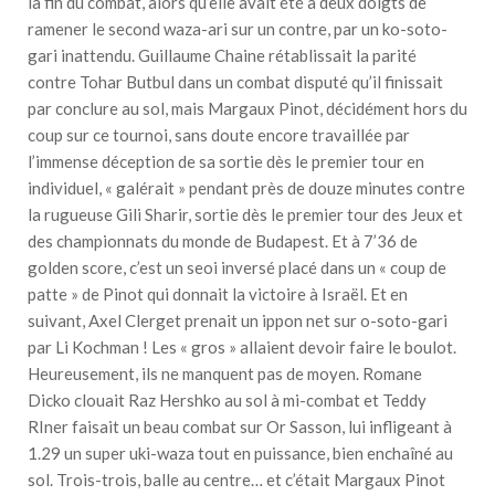
la fin du combat, alors qu’elle avait été à deux doigts de
ramener le second waza-ari sur un contre, par un ko-soto-
gari inattendu. Guillaume Chaine rétablissait la parité
contre Tohar Butbul dans un combat disputé qu’il finissait
par conclure au sol, mais Margaux Pinot, décidément hors du
coup sur ce tournoi, sans doute encore travaillée par
l’immense déception de sa sortie dès le premier tour en
individuel, « galérait » pendant près de douze minutes contre
la rugueuse Gili Sharir, sortie dès le premier tour des Jeux et
des championnats du monde de Budapest. Et à 7’36 de
golden score, c’est un seoi inversé placé dans un « coup de
patte » de Pinot qui donnait la victoire à Israël. Et en
suivant, Axel Clerget prenait un ippon net sur o-soto-gari
par Li Kochman ! Les « gros » allaient devoir faire le boulot.
Heureusement, ils ne manquent pas de moyen. Romane
Dicko clouait Raz Hershko au sol à mi-combat et Teddy
RIner faisait un beau combat sur Or Sasson, lui infligeant à
1.29 un super uki-waza tout en puissance, bien enchaîné au
sol. Trois-trois, balle au centre… et c’était Margaux Pinot