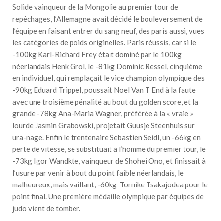
Solide vainqueur de la Mongolie au premier tour de
repêchages, l’Allemagne avait décidé le bouleversement de
l’équipe en faisant entrer du sang neuf, des paris aussi, vues
les catégories de poids originelles. Paris réussis, car si le
-100kg Karl-Richard Frey était dominé par le 100kg
néerlandais Henk Grol, le -81kg Dominic Ressel, cinquième
en individuel, qui remplaçait le vice champion olympique des
-90kg Eduard Trippel, poussait Noel Van T End à la faute
avec une troisième pénalité au bout du golden score, et la
grande -78kg Ana-Maria Wagner, préférée à la « vraie »
lourde Jasmin Grabowski, projetait Guusje Steenhuis sur
ura-nage. Enfin le trentenaire Sebastien Seidl, un -66kg en
perte de vitesse, se substituait à l’homme du premier tour, le
-73kg Igor Wandkte, vainqueur de Shohei Ono, et finissait à
l’usure par venir à bout du point faible néerlandais, le
malheureux, mais vaillant, -60kg Tornike Tsakajodea pour le
point final. Une première médaille olympique par équipes de
judo vient de tomber.