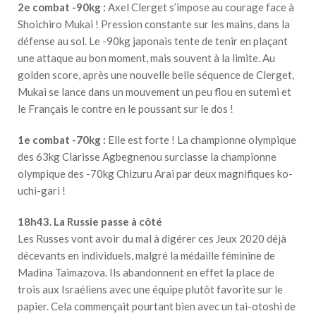
2e combat -90kg :
Axel Clerget s’impose au courage face à
Shoichiro Mukai ! Pression constante sur les mains, dans la
défense au sol. Le -90kg japonais tente de tenir en plaçant
une attaque au bon moment, mais souvent à la limite. Au
golden score, après une nouvelle belle séquence de Clerget,
Mukai se lance dans un mouvement un peu flou en sutemi et
le Français le contre en le poussant sur le dos !
1e combat -70kg :
Elle est forte ! La championne olympique
des 63kg Clarisse Agbegnenou surclasse la championne
olympique des -70kg Chizuru Arai par deux magnifiques ko-
uchi-gari !
18h43. La Russie passe à côté
Les Russes vont avoir du mal à digérer ces Jeux 2020 déjà
décevants en individuels, malgré la médaille féminine de
Madina Taimazova. Ils abandonnent en effet la place de
trois aux Israéliens avec une équipe plutôt favorite sur le
papier. Cela commençait pourtant bien avec un tai-otoshi de