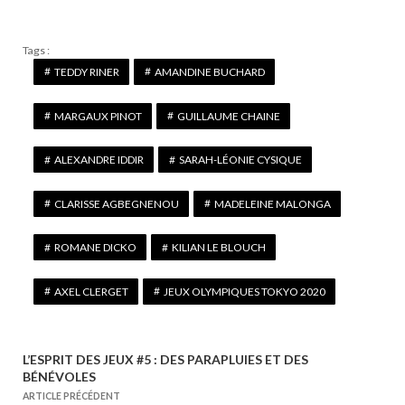
Tags :
TEDDY RINER
AMANDINE BUCHARD
MARGAUX PINOT
GUILLAUME CHAINE
ALEXANDRE IDDIR
SARAH-LÉONIE CYSIQUE
CLARISSE AGBEGNENOU
MADELEINE MALONGA
ROMANE DICKO
KILIAN LE BLOUCH
AXEL CLERGET
JEUX OLYMPIQUES TOKYO 2020
L’ESPRIT DES JEUX #5 : DES PARAPLUIES ET DES
N
BÉNÉVOLES
a
ARTICLE PRÉCÉDENT