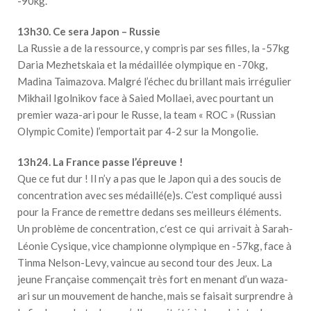
-90kg.
13h30. Ce sera Japon – Russie
La Russie a de la ressource, y compris par ses filles, la -57kg
Daria Mezhetskaia et la médaillée olympique en -70kg,
Madina Taimazova. Malgré l’échec du brillant mais irrégulier
Mikhail Igolnikov face à Saied Mollaei, avec pourtant un
premier waza-ari pour le Russe, la team « ROC » (Russian
Olympic Comite) l’emportait par 4-2 sur la Mongolie.
13h24. La France passe l’épreuve !
Que ce fut dur ! Il n’y a pas que le Japon qui a des soucis de
concentration avec ses médaillé(e)s. C’est compliqué aussi
pour la France de remettre dedans ses meilleurs éléments.
Un problème de concentration, c
‘est ce qui arrivait à
Sarah-
Léonie Cysique, vice championne olympique en -57kg, face à
Tinma Nelson-Levy, vaincue au second tour des Jeux. La
jeune Française commençait très fort en menant d’un waza-
ari sur un mouvement de hanche, mais se faisait surprendre à