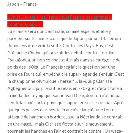
Japon – France
15h31. Debout les Français, la France est en finale,
comme le Japon !
La France sera donc en finale, comme espéré, et elle y
parvient sur le même score que le Japon, par un 4-0 sec qui
donne envie de voir la suite. Contre les Pays-Bas, c’est
Guillaume Chaine qui ouvrait les débats contre Tornike
Tsakajodea, un bon combattant, mais dans sa catégorie de
poids des -60kg. Le Français réglait la question par une
prise de l’ours qui empêchait le super-léger de s’enfuir. C’est
la championne olympique « herself », la -63kg Clarisse
Agbegnenou, qui prenait le relais en -70kg, et c’était face à
la médaillée olympique Sanne Van Dijke, dont on n’allait pas
sentir la supériorité physique supposée sur ce combat. Après
quelques passes d’armes, la Française lançait une forte
attaque de hanche en bordure, que la Néerlandaise contrait
en ura-nage… mais Clarisse flottait sur le mouvement,
tournait les hanches en l’air et contrait le contre ! Un waza-