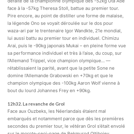
défaite de la championne olympique des -52kg Uta Abe
face à la -57kg Theresa Stoll, battue au premier tour.
Pire encore, au point de distiller une forme de malaise,
la légende Ono se voyait déroulée sur le dos pour
waza-ari par le trentenaire Igor Wandkte, 21e mondial,
lui aussi battu au premier tour en individuel. Chimizu
Arai, puis le -90kg japonais Mukai – en pleine forme vue
sa performance individuel et très à l’aise, du coup, sur
l’Allemand Trippel, vice champion olympique… —
rétablissaient la parité, avant que la petite Sone ne
domine l’Allemande Grabowski en +70kg et que le
champion olympique des -100kg Aaron Wolf vienne à
bout du lourd Johannes Frey en +90kg.
12h32. La revanche de Grol
Face aux Ouzbeks, les Néerlandais étaient mal
embarqués et notamment parce que dès les premières
secondes du premier tour, le vétéran Grol s’était envolé
sur le morote-seoi-nage de Bekmurod Oltiboiev…