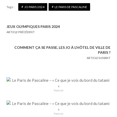
Tags :
JO PARIS 2024
LE PARIS DE PASCALINE
JEUX OLYMPIQUES PARIS 2024
N
ARTICLE PRÉCÉDENT
a
v
COMMENT ÇA SE PASSE, LES JO À L’HÔTEL DE VILLE DE
i
PARIS ?
g
ARTICLE SUIVANT
a
t
i
o
n
Publicité
d
e
l
Publicité