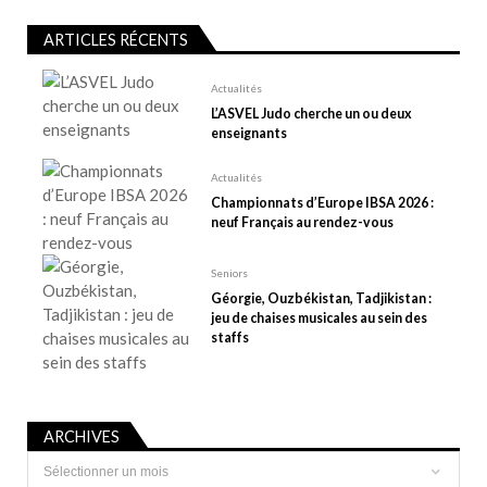
’
a
ARTICLES RÉCENTS
r
t
Actualités
L’ASVEL Judo cherche un ou deux
i
enseignants
c
l
Actualités
e
Championnats d’Europe IBSA 2026 :
neuf Français au rendez-vous
Seniors
Géorgie, Ouzbékistan, Tadjikistan :
jeu de chaises musicales au sein des
staffs
ARCHIVES
Archives