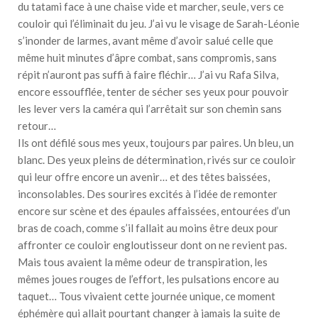
du tatami face à une chaise vide et marcher, seule, vers ce
couloir qui l’éliminait du jeu. J’ai vu le visage de Sarah-Léonie
s’inonder de larmes, avant même d’avoir salué celle que
même huit minutes d’âpre combat, sans compromis, sans
répit n’auront pas suffi à faire fléchir… J’ai vu Rafa Silva,
encore essoufflée, tenter de sécher ses yeux pour pouvoir
les lever vers la caméra qui l’arrêtait sur son chemin sans
retour…
Ils ont défilé sous mes yeux, toujours par paires. Un bleu, un
blanc. Des yeux pleins de détermination, rivés sur ce couloir
qui leur offre encore un avenir… et des têtes baissées,
inconsolables. Des sourires excités à l’idée de remonter
encore sur scène et des épaules affaissées, entourées d’un
bras de coach, comme s’il fallait au moins être deux pour
affronter ce couloir engloutisseur dont on ne revient pas.
Mais tous avaient la même odeur de transpiration, les
mêmes joues rouges de l’effort, les pulsations encore au
taquet… Tous vivaient cette journée unique, ce moment
éphémère qui allait pourtant changer à jamais la suite de