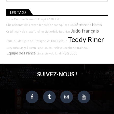
LES TAGS
Lucie Décosse
Jean-Luc Rougé
ACBB Judo
Stéphane Nomis
Championnats de France 1re division par équipes 2020
Judo français
Crédit Agricole
crowdfunding
Ligue de la Réunion
Teddy Riner
Pour le judo
Ligue de Bretagne
William Cysique
Sucy Judo
Magali Baton
Pape Doudou Ndiaye
Stéphane Traineau
Equipe de France
PSG Judo
L'interview du lundi
SUIVEZ-NOUS !