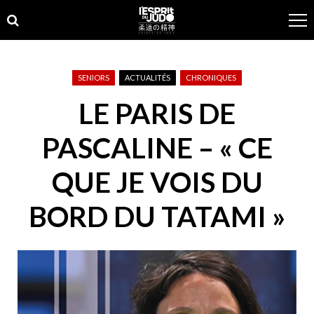
Skip
Skip
to
to
navigation
content
SENIORS
ACTUALITÉS
CHRONIQUES
LE PARIS DE
PASCALINE – « CE
QUE JE VOIS DU
BORD DU TATAMI »