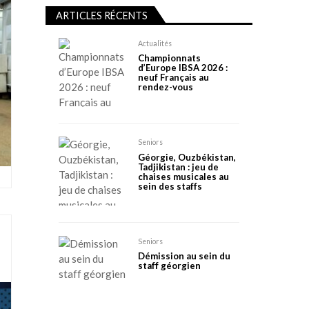
ARTICLES RÉCENTS
Actualités
Championnats
d’Europe IBSA 2026 :
neuf Français au
rendez-vous
Seniors
Géorgie, Ouzbékistan,
Tadjikistan : jeu de
chaises musicales au
sein des staffs
Seniors
Démission au sein du
staff géorgien