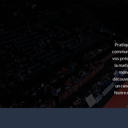
Pratiq
communa
vos préo
la mati
mond
découvri
un ran
Notre m