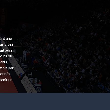
bord une
s vivez,
ait aussi
coins du
erts,
finit par
ionnés.
tenir un