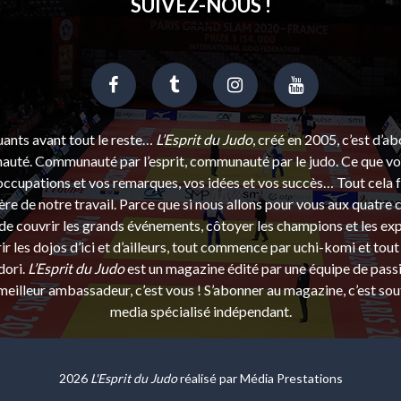
SUIVEZ-NOUS !
uants avant tout le reste…
L’Esprit du Judo
, créé en 2005, c’est d’a
uté. Communauté par l’esprit, communauté par le judo. Ce que vou
ccupations et vos remarques, vos idées et vos succès… Tout cela f
ère de notre travail. Parce que si nous allons pour vous aux quatre 
e couvrir les grands événements, côtoyer les champions et les exp
r les dojos d’ici et d’ailleurs, tout commence par uchi-komi et tout 
dori.
L’Esprit du Judo
est un magazine édité par une équipe de pass
eilleur ambassadeur, c’est vous ! S’abonner au magazine, c’est sou
media spécialisé indépendant.
2026
L'Esprit du Judo
réalisé par
Média Prestations