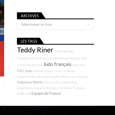
ARCHIVES
Archives
LES TAGS
Teddy Riner
Crédit Agricole
Championnats de France 1re division par équipes 2020
Judo français
L'interview du lundi
Sucy Judo
PSG Judo
William Cysique
Jean-Luc Rougé
Ligue de la Réunion
Pape Doudou Ndiaye
Lucie Décosse
Stéphane Nomis
Pour le judo
crowdfunding
Magali Baton
Ligue de Bretagne
Stéphane Traineau
Equipe de France
ACBB Judo