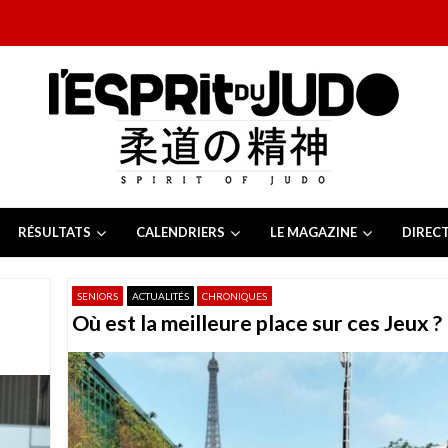
RÉSULTATS
CALENDRIERS
LE MAGAZINE
DIREC
26
 juillet 2026
SENIORS
ACTUALITÉS
CHRONIQUES
juillet 2026
Où est la meilleure place sur ces Jeux ?
2026
13 juillet 2026
e Tchèque 2026
6 juillet 2026