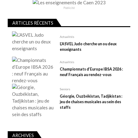
d
e
Publicité
l
ARTICLES RÉCENTS
’
a
Actualités
r
L’ASVEL Judo cherche un ou deux
t
enseignants
i
Actualités
c
Championnats d’Europe IBSA 2026 :
l
neuf Français au rendez-vous
e
Seniors
Géorgie, Ouzbékistan, Tadjikistan :
jeu de chaises musicales au sein des
staffs
ARCHIVES