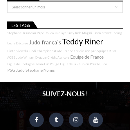
Archives
LES TAGS
Stéphane Traineau
Pape Doudou Ndiaye
Sucy Judo
Magali Baton
crowdfunding
Teddy Riner
Judo français
Lucie Décosse
L'interview du lundi
Championnats de France 1re division par équipes 2020
Equipe de France
ACBB Judo
William Cysique
Crédit Agricole
Ligue de Bretagne
Jean-Luc Rougé
Ligue de la Réunion
Pour le judo
PSG Judo
Stéphane Nomis
SUIVEZ-NOUS !