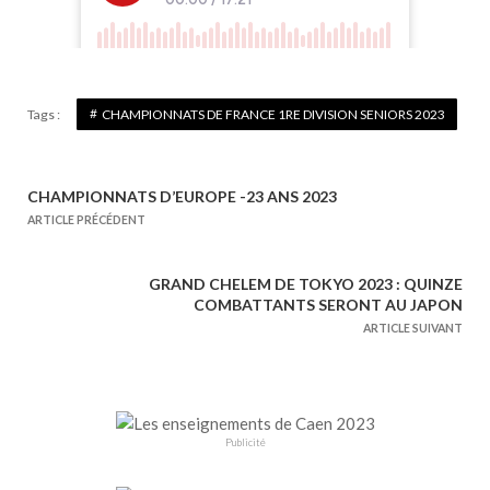
Tags :
CHAMPIONNATS DE FRANCE 1RE DIVISION SENIORS 2023
CHAMPIONNATS D’EUROPE -23 ANS 2023
N
ARTICLE PRÉCÉDENT
a
v
GRAND CHELEM DE TOKYO 2023 : QUINZE
i
COMBATTANTS SERONT AU JAPON
g
ARTICLE SUIVANT
a
t
i
o
Publicité
n