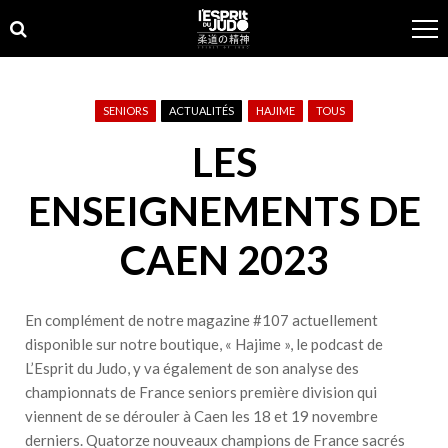
Skip
Skip
to
to
navigation
content
SENIORS
ACTUALITÉS
HAJIME
TOUS
LES
ENSEIGNEMENTS DE
CAEN 2023
En complément de notre magazine #107 actuellement
disponible sur notre
boutique
,
« Hajime », le podcast de
L’Esprit du Judo, y va également de son analyse des
championnats de France seniors première division qui
viennent de se dérouler à Caen les 18 et 19 novembre
derniers. Quatorze nouveaux champions de France sacrés