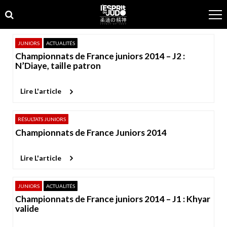
Skip
Skip
to
to
navigation
content
JUNIORS
ACTUALITÉS
Championnats de France juniors 2014 – J2 :
N’Diaye, taille patron
Lire L'article
RÉSULTATS JUNIORS
Championnats de France Juniors 2014
Lire L'article
JUNIORS
ACTUALITÉS
Championnats de France juniors 2014 – J1 : Khyar
valide