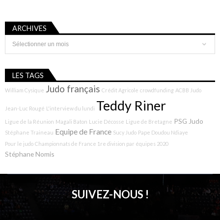
ARCHIVES
Archives
LES TAGS
Judo français
William Cysique
Crédit Agricole
crowdfunding
ACBB Judo
Teddy Riner
Jean-Luc Rougé
L'interview du lundi
PSG Judo
Ligue de la Réunion
Magali Baton
Lucie Décosse
Ligue de Bretagne
Equipe de France
Stéphane Traineau
Sucy Judo
Pape Doudou Ndiaye
Pour le judo
Championnats de France 1re division par équipes 2020
Stéphane Nomis
SUIVEZ-NOUS !