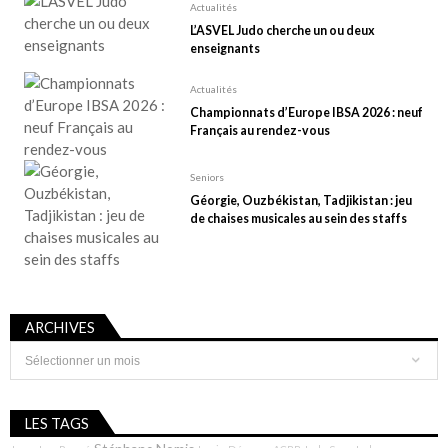
s
Actualités
p
L’ASVEL Judo cherche un ou deux
enseignants
u
b
Actualités
l
Championnats d’Europe IBSA 2026 : neuf
Français au rendez-vous
i
c
Seniors
a
Géorgie, Ouzbékistan, Tadjikistan : jeu
t
de chaises musicales au sein des staffs
i
o
n
ARCHIVES
s
Archives
LES TAGS