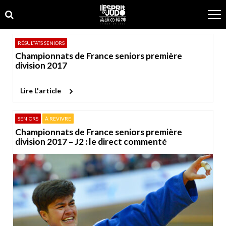
Skip
Skip
to
to
navigation
content
RÉSULTATS SENIORS
Championnats de France seniors première
division 2017
Lire L'article
SENIORS
À REVIVRE
Championnats de France seniors première
division 2017 – J2 : le direct commenté