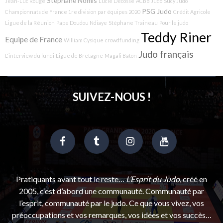
Stéphane Nomis
Jean-Luc Rougé
Lucie Décosse
ACBB Judo
Sucy Judo
PSG Judo
Championnats de France 1re division par équipes 2020
Crédit Agricole
Ligue de la Réunion
Pape Doudou Ndiaye
Stéphane Traineau
Pour le judo
Teddy Riner
Equipe de France
William Cysique
crowdfunding
Judo français
L'interview du lundi
Ligue de Bretagne
Magali Baton
SUIVEZ-NOUS !
Pratiquants avant tout le reste…
L’Esprit du Judo
, créé en
2005, c’est d’abord une communauté. Communauté par
l’esprit, communauté par le judo. Ce que vous vivez, vos
préoccupations et vos remarques, vos idées et vos succès…