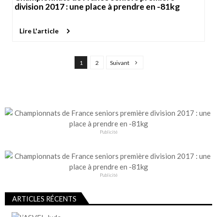
division 2017 : une place à prendre en -81kg
Lire L'article
P
1
2
Suivant
a
g
i
n
a
t
Publicité
i
o
n
Publicité
d
ARTICLES RÉCENTS
e