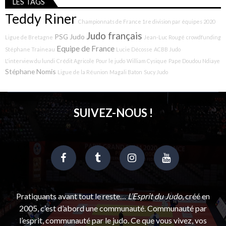
LES TAGS
Teddy Riner
Championnats de France 1re division par équipes 2020
Judo français
PSG Judo
Ligue de Bretagne
Jean-Luc Rougé
crowdfunding
Equipe de France
Stéphane Traineau
Lucie Décosse
ACBB Judo
L'interview du lundi
Crédit Agricole
Pour le judo
William Cysique
Pape Doudou Ndiaye
Stéphane Nomis
Ligue de la Réunion
Magali Baton
Sucy Judo
SUIVEZ-NOUS !
Pratiquants avant tout le reste…
L’Esprit du Judo
, créé en
2005, c’est d’abord une communauté. Communauté par
l’esprit, communauté par le judo. Ce que vous vivez, vos