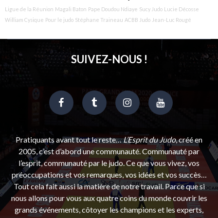
Ligue de la Réunion
Magali Baton
Pape Doudou Ndiaye
Sucy Judo
Lucie Décosse
William Cysique
Pour le judo
Stéphane Traineau
ACBB Judo
Jean-Luc Rougé
SUIVEZ-NOUS !
Pratiquants avant tout le reste…
L’Esprit du Judo
, créé en
2005, c’est d’abord une communauté. Communauté par
l’esprit, communauté par le judo. Ce que vous vivez, vos
préoccupations et vos remarques, vos idées et vos succès…
Tout cela fait aussi la matière de notre travail. Parce que si
nous allons pour vous aux quatre coins du monde couvrir les
grands événements, côtoyer les champions et les experts,