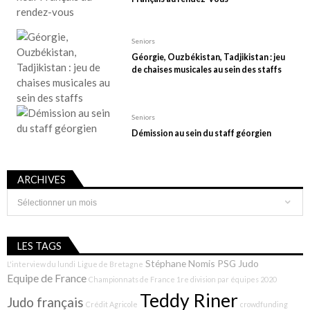
Seniors
Géorgie, Ouzbékistan, Tadjikistan : jeu
de chaises musicales au sein des staffs
Seniors
Démission au sein du staff géorgien
ARCHIVES
Archives
LES TAGS
Stéphane Nomis
PSG Judo
L'interview du lundi
Ligue de Bretagne
Equipe de France
Championnats de France 1re division par équipes 2020
Teddy Riner
Judo français
Crédit Agricole
crowdfunding