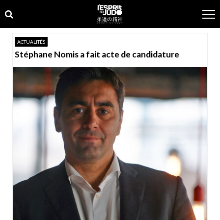
Skip
Skip
to
to
navigation
content
ACTUALITÉS
Stéphane Nomis a fait acte de candidature