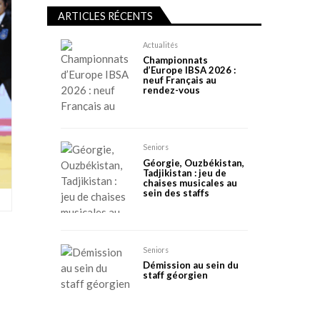
ARTICLES RÉCENTS
Actualités
Championnats
d’Europe IBSA 2026 :
neuf Français au
rendez-vous
Seniors
Géorgie, Ouzbékistan,
Tadjikistan : jeu de
chaises musicales au
sein des staffs
Seniors
Démission au sein du
staff géorgien