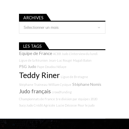
ARCHIVES
Archives
LES TAGS
Equipe de France
ACBB Judo
L'interview du lundi
Ligue de la Réunion
Jean-Luc Rougé
Magali Baton
PSG Judo
Pape Doudou Ndiaye
Teddy Riner
Ligue de Bretagne
Stéphane Nomis
Stéphane Traineau
William Cysique
Judo français
crowdfunding
Championnats de France 1re division par équipes 2020
Sucy Judo
Crédit Agricole
Lucie Décosse
Pour le judo