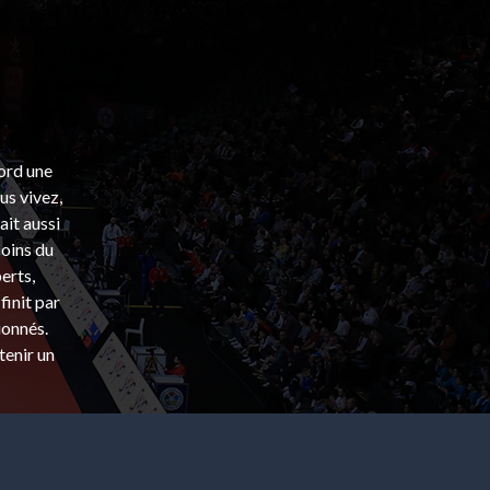
bord une
s vivez,
ait aussi
coins du
erts,
finit par
ionnés.
tenir un