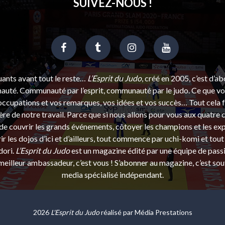
SUIVEZ-NOUS !
uants avant tout le reste…
L’Esprit du Judo
, créé en 2005, c’est d’a
uté. Communauté par l’esprit, communauté par le judo. Ce que vou
ccupations et vos remarques, vos idées et vos succès… Tout cela f
ère de notre travail. Parce que si nous allons pour vous aux quatre 
e couvrir les grands événements, côtoyer les champions et les exp
r les dojos d’ici et d’ailleurs, tout commence par uchi-komi et tout 
dori.
L’Esprit du Judo
est un magazine édité par une équipe de pass
eilleur ambassadeur, c’est vous ! S’abonner au magazine, c’est sou
media spécialisé indépendant.
2026
L'Esprit du Judo
réalisé par
Média Prestations