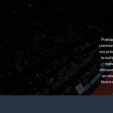
Pratiq
communa
vos préo
la mati
mond
découvri
un ran
Notre m