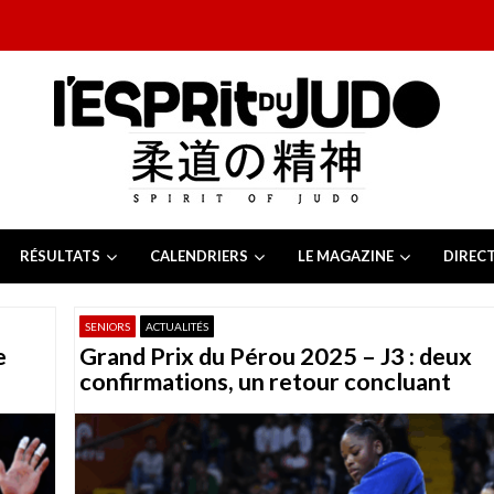
RÉSULTATS
CALENDRIERS
LE MAGAZINE
DIREC
26
 juillet 2026
SENIORS
ACTUALITÉS
juillet 2026
e
Grand Prix du Pérou 2025 – J3 : deux
2026
13 juillet 2026
confirmations, un retour concluant
e Tchèque 2026
6 juillet 2026