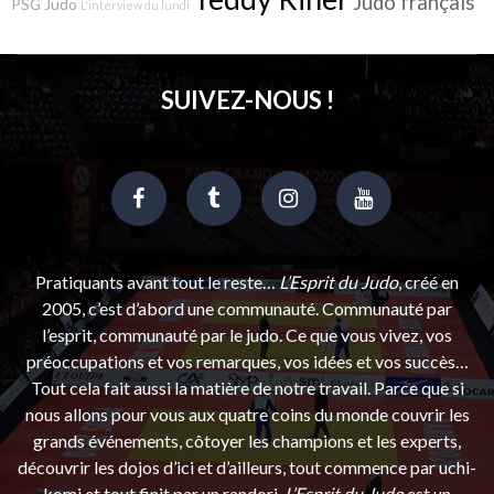
Judo français
PSG Judo
L'interview du lundi
SUIVEZ-NOUS !
Pratiquants avant tout le reste…
L’Esprit du Judo
, créé en
2005, c’est d’abord une communauté. Communauté par
l’esprit, communauté par le judo. Ce que vous vivez, vos
préoccupations et vos remarques, vos idées et vos succès…
Tout cela fait aussi la matière de notre travail. Parce que si
nous allons pour vous aux quatre coins du monde couvrir les
grands événements, côtoyer les champions et les experts,
découvrir les dojos d’ici et d’ailleurs, tout commence par uchi-
komi et tout finit par un randori.
L’Esprit du Judo
est un