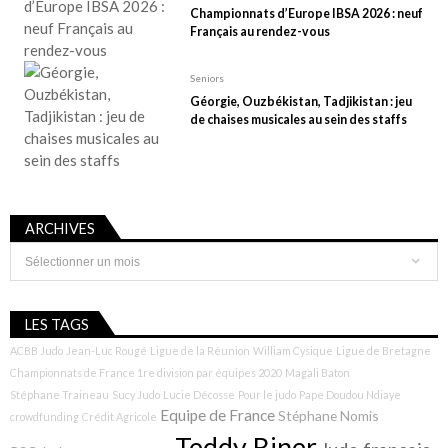
Championnats d’Europe IBSA 2026 : neuf
Français au rendez-vous
Seniors
Géorgie, Ouzbékistan, Tadjikistan : jeu
de chaises musicales au sein des staffs
ARCHIVES
Archives
LES TAGS
ACBB Judo
Jean-Luc Rougé
Ligue de la Réunion
William Cysique
Ligue de Bretagne
Championnats de France 1re division par équipes 2020
Magali Baton
Stéphane Traineau
Sucy Judo
Lucie Décosse
Pour le judo
Pape Doudou Ndiaye
Equipe de France
Stéphane Nomis
crowdfunding
Crédit Agricole
Teddy Riner