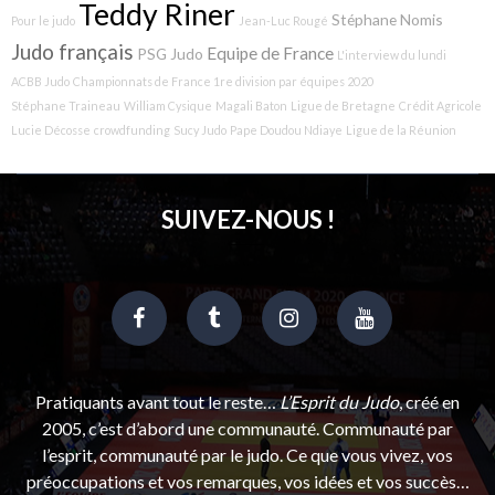
Teddy Riner
Stéphane Nomis
Pour le judo
Jean-Luc Rougé
Judo français
Equipe de France
PSG Judo
L'interview du lundi
ACBB Judo
Championnats de France 1re division par équipes 2020
Stéphane Traineau
William Cysique
Magali Baton
Ligue de Bretagne
Crédit Agricole
Lucie Décosse
crowdfunding
Sucy Judo
Pape Doudou Ndiaye
Ligue de la Réunion
SUIVEZ-NOUS !
Pratiquants avant tout le reste…
L’Esprit du Judo
, créé en
2005, c’est d’abord une communauté. Communauté par
l’esprit, communauté par le judo. Ce que vous vivez, vos
préoccupations et vos remarques, vos idées et vos succès…