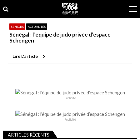
Skip
Skip
to
to
navigation
content
SENIORS
ACTUALITÉS
Sénégal : l’équipe de judo privée d’espace
Schengen
Lire L'article
Publicité
Publicité
ARTICLES RÉCENTS