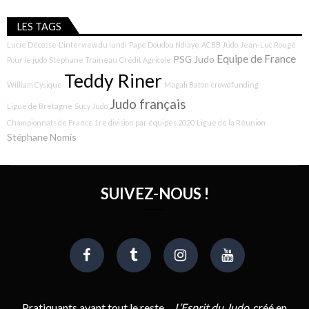
LES TAGS
Lucie Décosse
L'interview du lundi
Pape Doudou Ndiaye
ACBB Judo
Jean-Luc Rougé
Equipe de France
PSG Judo
Pour le judo
Stéphane Traineau
Crédit Agricole
Teddy Riner
William Cysique
Magali Baton
crowdfunding
Judo français
Ligue de Bretagne
Sucy Judo
Championnats de France 1re division par équipes 2020
Ligue de la Réunion
Stéphane Nomis
SUIVEZ-NOUS !
Pratiquants avant tout le reste…
L’Esprit du Judo
, créé en