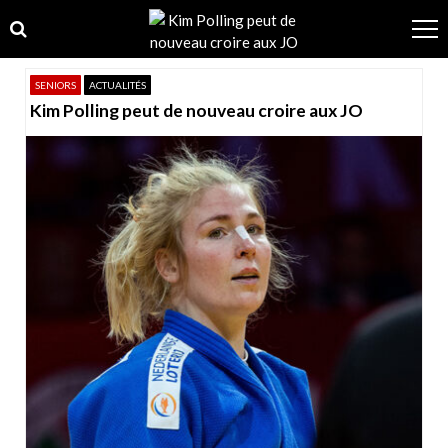
Skip
Skip
to
to
navigation
content
SENIORS
ACTUALITÉS
Kim Polling peut de nouveau croire aux JO