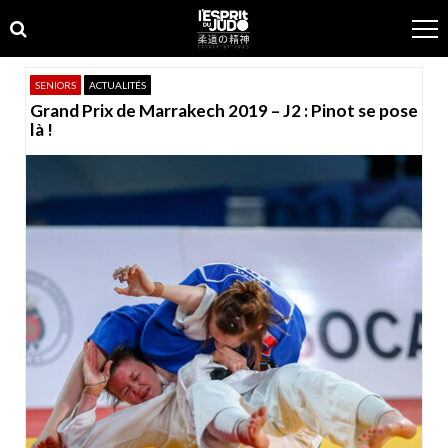
Skip
Skip
to
to
navigation
content
SENIORS
ACTUALITÉS
Grand Prix de Marrakech 2019 – J2 : Pinot se pose
là !