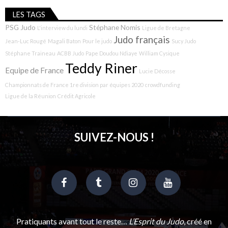
LES TAGS
PSG Judo
Stéphane Nomis
L'interview du lundi
Ligue de Bretagne
Judo français
Jean-Luc Rougé
Magali Baton
Pour le judo
Sucy Judo
Stéphane Traineau
ACBB Judo
Pape Doudou Ndiaye
William Cysique
Teddy Riner
Equipe de France
Lucie Décosse
Championnats de France 1re division par équipes 2020
crowdfunding
Ligue de la Réunion
Crédit Agricole
SUIVEZ-NOUS !
Pratiquants avant tout le reste…
L’Esprit du Judo
, créé en