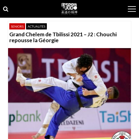
Skip
Skip
to
to
navigation
content
SENIORS
ACTUALITÉS
Grand Chelem de Tbilissi 2021 – J2 : Chouchi
repousse la Géorgie