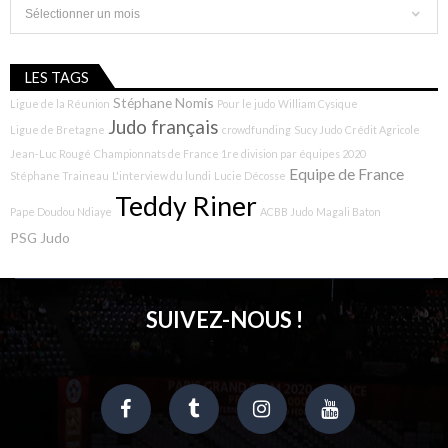
Archives
LES TAGS
Stéphane Nomis
Ligue de la Réunion
Pour le judo
William Cysique
Judo français
Ligue de Bretagne
crowdfunding
Sucy Judo
Crédit Agricole
Jean-Luc Rougé
Championnats de France 1re division par équipes 2020
Equipe de France
Stéphane Traineau
L'interview du lundi
Lucie Décosse
Teddy Riner
Pape Doudou Ndiaye
ACBB Judo
Magali Baton
PSG Judo
SUIVEZ-NOUS !