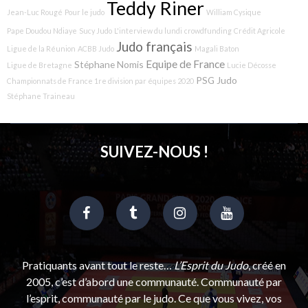
Teddy Riner
Jean-Luc Rougé
Pour le judo
William Cysique
Pape Doudou Ndiaye
Sucy Judo
L'interview du lundi
crowdfunding
Crédit Agricole
Judo français
Ligue de la Réunion
ACBB Judo
Magali Baton
Equipe de France
Stéphane Nomis
Ligue de Bretagne
Lucie Décosse
PSG Judo
Championnats de France 1re division par équipes 2020
Stéphane Traineau
SUIVEZ-NOUS !
Pratiquants avant tout le reste…
L’Esprit du Judo
, créé en
2005, c’est d’abord une communauté. Communauté par
l’esprit, communauté par le judo. Ce que vous vivez, vos