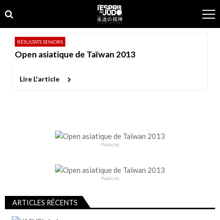
Skip
Skip
to
to
navigation
content
RÉSULTATS SENIORS
Open asiatique de Taïwan 2013
Lire L'article
Publicité
Publicité
ARTICLES RÉCENTS