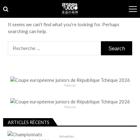
Skip
Skip
to
to
navigation
content
It seems we can’t find what you’re looking for. Perhaps
searching can help.
Search
for:
Publicité
Publicité
ARTICLES RÉCENTS
Actualités