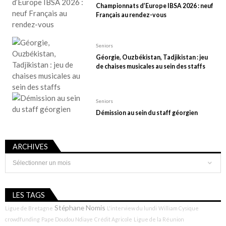
Championnats d’Europe IBSA 2026 : neuf
Français au rendez-vous
Seniors
Géorgie, Ouzbékistan, Tadjikistan : jeu
de chaises musicales au sein des staffs
Seniors
Démission au sein du staff géorgien
ARCHIVES
Archives
LES TAGS
Stéphane Nomis
Ligue de Bretagne
L'interview du lundi
William Cysique
crowdfunding
Pape Doudou Ndiaye
Crédit Agricole
Ligue de la Réunion