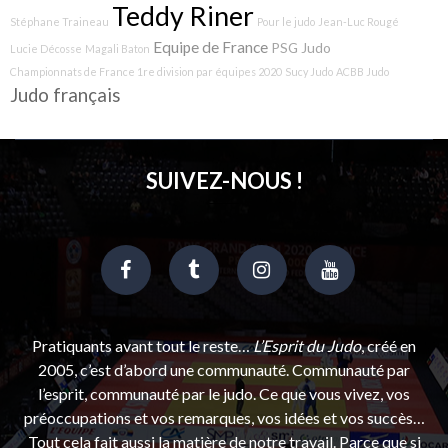
Teddy Riner
Stéphane Traineau
Pour le judo
Jean-Luc Rougé
Equipe de France
PSG Judo
Lucie Décosse
Magali Baton
Championnats de France 1re division par équipes 2020
Sucy Judo
ACBB Judo
Judo français
SUIVEZ-NOUS !
Pratiquants avant tout le reste…
L’Esprit du Judo
, créé en
2005, c’est d’abord une communauté. Communauté par
l’esprit, communauté par le judo. Ce que vous vivez, vos
préoccupations et vos remarques, vos idées et vos succès…
Tout cela fait aussi la matière de notre travail. Parce que si