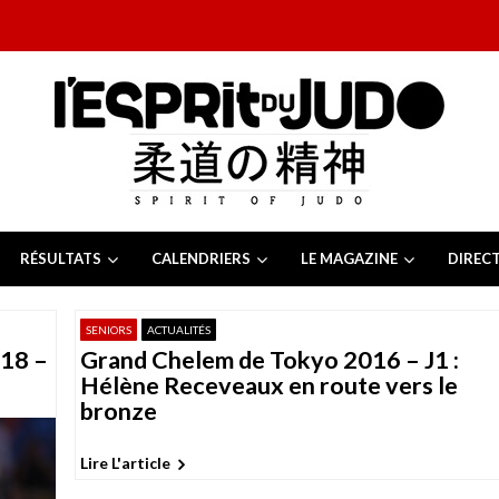
RÉSULTATS
CALENDRIERS
LE MAGAZINE
DIREC
26
 juillet 2026
SENIORS
ACTUALITÉS
juillet 2026
18 –
Grand Chelem de Tokyo 2016 – J1 :
2026
13 juillet 2026
Hélène Receveaux en route vers le
e Tchèque 2026
6 juillet 2026
bronze
Lire L'article