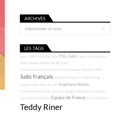
ARCHIVES
Archives
LES TAGS
PSG Judo
Sucy Judo
Crédit Agricole
Ligue de Bretagne
Pape Doudou Ndiaye
ACBB Judo
Championnats de France 1re division par équipes 2020
Judo français
William Cysique
crowdfunding
Stéphane Nomis
Magali Baton
Pour le judo
L'interview du lundi
Jean-Luc Rougé
Stéphane Traineau
Equipe de France
Ligue de la Réunion
Lucie Décosse
Teddy Riner