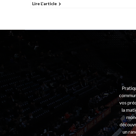
Lire L'article
Pratiq
communa
vos préo
la mati
mond
découvri
un ran