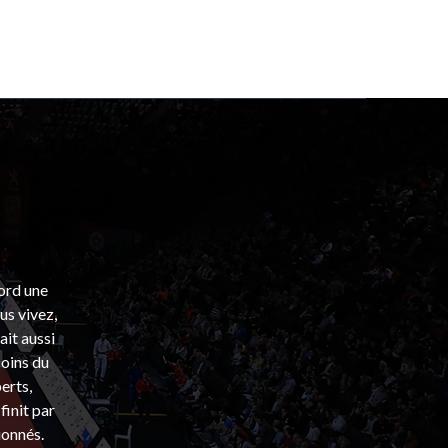
bord une
s vivez,
ait aussi
coins du
erts,
finit par
ionnés.