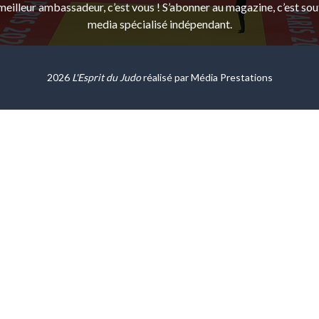
eilleur ambassadeur, c’est vous ! S’abonner au magazine, c’est sou
media spécialisé indépendant.
2026
L'Esprit du Judo
réalisé par
Média Prestations