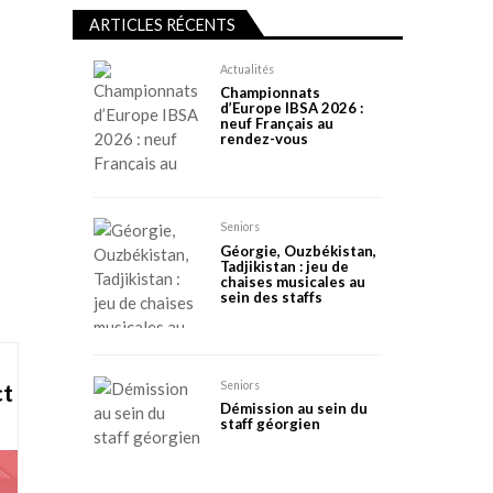
ARTICLES RÉCENTS
Actualités
Championnats
d’Europe IBSA 2026 :
neuf Français au
rendez-vous
Seniors
Géorgie, Ouzbékistan,
Tadjikistan : jeu de
chaises musicales au
sein des staffs
Seniors
ct
Démission au sein du
staff géorgien