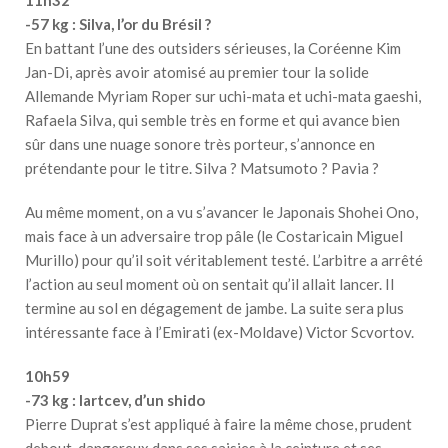
-57 kg : Silva, l’or du Brésil ?
En battant l’une des outsiders sérieuses, la Coréenne Kim
Jan-Di, après avoir atomisé au premier tour la solide
Allemande Myriam Roper sur uchi-mata et uchi-mata gaeshi,
Rafaela Silva, qui semble très en forme et qui avance bien
sûr dans une nuage sonore très porteur, s’annonce en
prétendante pour le titre. Silva ? Matsumoto ? Pavia ?
Au même moment, on a vu s’avancer le Japonais Shohei Ono,
mais face à un adversaire trop pâle (le Costaricain Miguel
Murillo) pour qu’il soit véritablement testé. L’arbitre a arrêté
l’action au seul moment où on sentait qu’il allait lancer. Il
termine au sol en dégagement de jambe. La suite sera plus
intéressante face à l’Emirati (ex-Moldave) Victor Scvortov.
10h59
-73 kg : Iartcev, d’un shido
Pierre Duprat s’est appliqué à faire la même chose, prudent
debout, dangereux dans ses saisies à la ceinture et ses