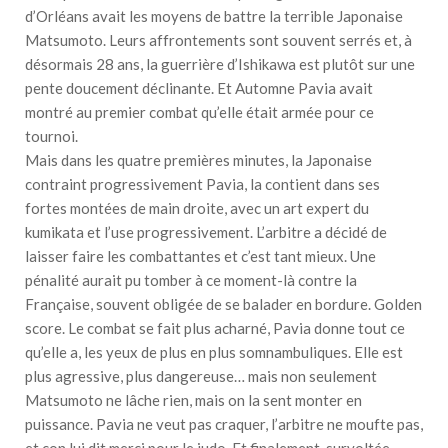
d’Orléans avait les moyens de battre la terrible Japonaise
Matsumoto. Leurs affrontements sont souvent serrés et, à
désormais 28 ans, la guerrière d’Ishikawa est plutôt sur une
pente doucement déclinante. Et Automne Pavia avait
montré au premier combat qu’elle était armée pour ce
tournoi.
Mais dans les quatre premières minutes, la Japonaise
contraint progressivement Pavia, la contient dans ses
fortes montées de main droite, avec un art expert du
kumikata et l’use progressivement. L’arbitre a décidé de
laisser faire les combattantes et c’est tant mieux. Une
pénalité aurait pu tomber à ce moment-là contre la
Française, souvent obligée de se balader en bordure. Golden
score. Le combat se fait plus acharné, Pavia donne tout ce
qu’elle a, les yeux de plus en plus somnambuliques. Elle est
plus agressive, plus dangereuse… mais non seulement
Matsumoto ne lâche rien, mais on la sent monter en
puissance. Pavia ne veut pas craquer, l’arbitre ne moufte pas,
et con lui dit merci pour le judo. Et finalement, survoltée,