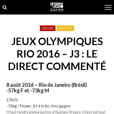
Skip
Skip
to
to
navigation
content
SENIORS
À REVIVRE
JEUX OLYMPIQUES
RIO 2016 – J3 : LE
DIRECT COMMENTÉ
8 août 2016 – Rio de Janeiro (Brésil)
-57kg F et -73kg M
17h35
-73kg / Finale : Et à la fin, Ono gagne
Il faut rendre pleine justice à Rustam Orujov, il n’est surtout