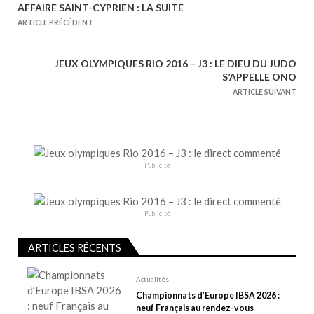
AFFAIRE SAINT-CYPRIEN : LA SUITE
N
ARTICLE PRÉCÉDENT
a
v
JEUX OLYMPIQUES RIO 2016 – J3 : LE DIEU DU JUDO
i
S’APPELLE ONO
g
ARTICLE SUIVANT
a
t
i
o
Publicité
n
d
e
Publicité
l
ARTICLES RÉCENTS
’
a
Actualités
r
Championnats d’Europe IBSA 2026 :
t
neuf Français au rendez-vous