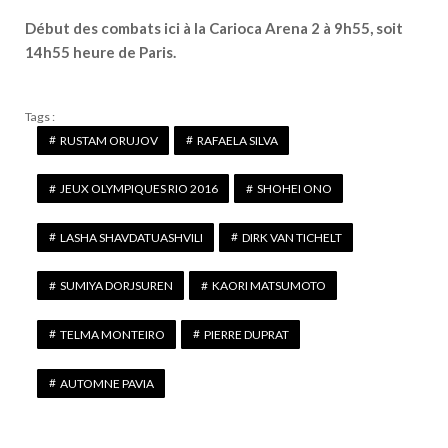
Début des combats ici à la Carioca Arena 2 à 9h55, soit
14h55 heure de Paris.
Tags :
RUSTAM ORUJOV
RAFAELA SILVA
JEUX OLYMPIQUES RIO 2016
SHOHEI ONO
LASHA SHAVDATUASHVILI
DIRK VAN TICHELT
SUMIYA DORJSUREN
KAORI MATSUMOTO
TELMA MONTEIRO
PIERRE DUPRAT
AUTOMNE PAVIA