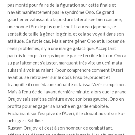
pas monté pour faire de la figuration sur cette finale et
n’avait manifestement pas le syndrôme Ono. Ce grand
gaucher envahissant à la posture latéralisée bien campée,
une bonne tête de plus que le petit taureau japonais, se
sentait de taille à gêner le génie, et cela se voyait dans son
attitude. Ce fut le cas. Mais entre gêner Ono et lui poser de
réels problèmes, il y a une marge galactique. Acceptant
parfois le corps à corps imposé par ce terrible lutteur, Ono a
su parfaitement s’ajuster, marquant très vite un uchi-mata
sukashi à voir au ralenti (pour comprendre comment l’Azéri
avait pu se retrouver sur le dos). Ensuite, prudent et
tranquille il concéda une pénalité et laissa l’Azéri s’exprimer.
Mais à l’entrée de l’avant dernière minute, alors que le grand
Orujov saisissait sa ceinture avec son bras gauche, Ono en
profita pour engager sa hanche en garde emboîtée.
Enchaînant sur l’esquive de l’Azéri, il le clouait au sol sur ko-
uchi-gari. Sublime.
Rustam Orujov, et c’est à son honneur de combattant,
affichait sa déception en frappant le tapis. Il avait vraiment