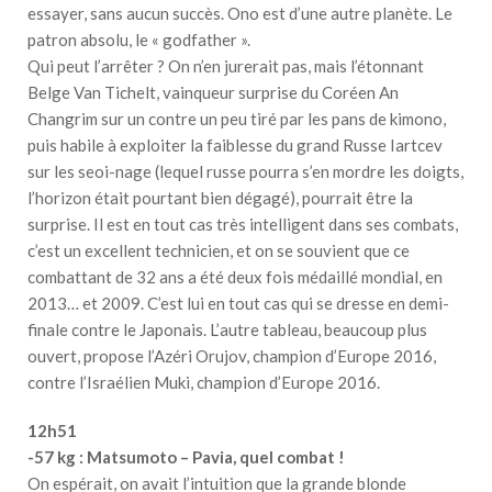
essayer, sans aucun succès. Ono est d’une autre planète. Le
patron absolu, le « godfather ».
Qui peut l’arrêter ? On n’en jurerait pas, mais l’étonnant
Belge Van Tichelt, vainqueur surprise du Coréen An
Changrim sur un contre un peu tiré par les pans de kimono,
puis habile à exploiter la faiblesse du grand Russe Iartcev
sur les seoi-nage (lequel russe pourra s’en mordre les doigts,
l’horizon était pourtant bien dégagé), pourrait être la
surprise. Il est en tout cas très intelligent dans ses combats,
c’est un excellent technicien, et on se souvient que ce
combattant de 32 ans a été deux fois médaillé mondial, en
2013… et 2009. C’est lui en tout cas qui se dresse en demi-
finale contre le Japonais. L’autre tableau, beaucoup plus
ouvert, propose l’Azéri Orujov, champion d’Europe 2016,
contre l’Israélien Muki, champion d’Europe 2016.
12h51
-57 kg : Matsumoto – Pavia, quel combat !
On espérait, on avait l’intuition que la grande blonde