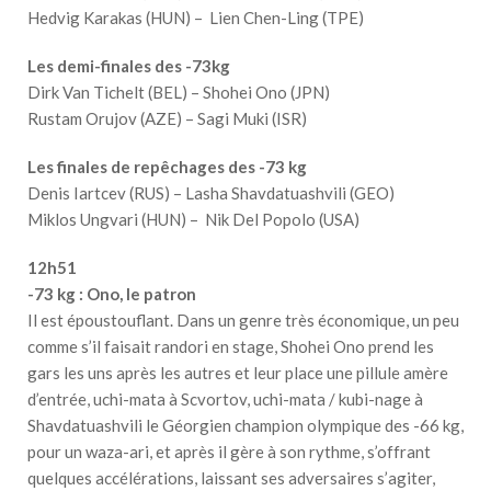
Hedvig Karakas (HUN) – Lien Chen-Ling (TPE)
Les demi-finales des -73kg
Dirk Van Tichelt (BEL) – Shohei Ono (JPN)
Rustam Orujov (AZE) – Sagi Muki (ISR)
Les finales de repêchages des -73 kg
Denis Iartcev (RUS) – Lasha Shavdatuashvili (GEO)
Miklos Ungvari (HUN) – Nik Del Popolo (USA)
12h51
-73 kg : Ono, le patron
Il est époustouflant. Dans un genre très économique, un peu
comme s’il faisait randori en stage, Shohei Ono prend les
gars les uns après les autres et leur place une pillule amère
d’entrée, uchi-mata à Scvortov, uchi-mata / kubi-nage à
Shavdatuashvili le Géorgien champion olympique des -66 kg,
pour un waza-ari, et après il gère à son rythme, s’offrant
quelques accélérations, laissant ses adversaires s’agiter,