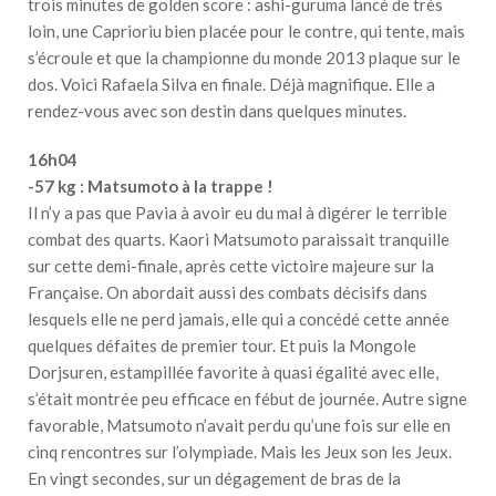
trois minutes de golden score : ashi-guruma lancé de très
loin, une Caprioriu bien placée pour le contre, qui tente, mais
s’écroule et que la championne du monde 2013 plaque sur le
dos. Voici Rafaela Silva en finale. Déjà magnifique. Elle a
rendez-vous avec son destin dans quelques minutes.
16h04
-57 kg : Matsumoto à la trappe !
Il n’y a pas que Pavia à avoir eu du mal à digérer le terrible
combat des quarts. Kaori Matsumoto paraissait tranquille
sur cette demi-finale, après cette victoire majeure sur la
Française. On abordait aussi des combats décisifs dans
lesquels elle ne perd jamais, elle qui a concédé cette année
quelques défaites de premier tour. Et puis la Mongole
Dorjsuren, estampillée favorite à quasi égalité avec elle,
s’était montrée peu efficace en fébut de journée. Autre signe
favorable, Matsumoto n’avait perdu qu’une fois sur elle en
cinq rencontres sur l’olympiade. Mais les Jeux son les Jeux.
En vingt secondes, sur un dégagement de bras de la