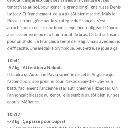
tentatives au sol, pour gêner le grand longiligne russe Denis
Iartcev. Et franchement, cela a plutôt bien marché. Mais le
Russe, un peu gêné par la stratégie du Français, s’est
arraché pour réussir une bonne séquence, obligeant Duprat
à se casser en deux et à finir à bout de bras. C’était suffisant
pour un shido. Le Français a tenté de réagir, mais avec moins
d’efficacité. Une médaille olympique, peut-être, se joue à ça.
10h41
-57 kg : Attention à Nekoda
Il faudra qu’Automne Pavia se méfie de cette Anglaise qui
l’attend pour son premier tour. Nekoda Smythe-Davies a
battu facilement l’ancienne star autrichienne Filzmoser. On
l’annonçait blessée au genou, elle semble plutôt bien sur ses
appuis. Méfiance.
10h12
-73 kg : Ça passe pour Duprat
Le Coréen du Nord Hong Kuk Hyon ? Tout simplement le vice