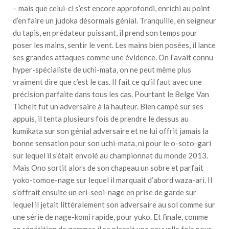
– mais que celui-ci s’est encore approfondi, enrichi au point
d’en faire un judoka désormais génial. Tranquille, en seigneur
du tapis, en prédateur puissant, il prend son temps pour
poser les mains, sentir le vent. Les mains bien posées, il lance
ses grandes attaques comme une évidence. On l’avait connu
hyper-spécialiste de uchi-mata, on ne peut même plus
vraiment dire que c’est le cas. Il fait ce qu’il faut avec une
précision parfaite dans tous les cas. Pourtant le Belge Van
Tichelt fut un adversaire à la hauteur. Bien campé sur ses
appuis, il tenta plusieurs fois de prendre le dessus au
kumikata sur son génial adversaire et ne lui offrit jamais la
bonne sensation pour son uchi-mata, ni pour le o-soto-gari
sur lequel il s’était envolé au championnat du monde 2013.
Mais Ono sortit alors de son chapeau un sobre et parfait
yoko-tomoe-nage sur lequel il marquait d’abord waza-ari. Il
s’offrait ensuite un eri-seoi-nage en prise de garde sur
lequel il jetait littéralement son adversaire au sol comme sur
une série de nage-komi rapide, pour yuko. Et finale, comme
en répétition de gammes il se plaçait une nouvelle fois pour