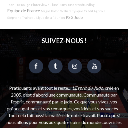
Jean-Luc Rougé
L'interview du lundi
Sucy Judo
crowdfunding
Equipe de France
Magali Baton
William Cysique
Crédit Agricole
PSG Judo
Stéphane Traineau
Ligue de la Réunion
SUIVEZ-NOUS !
Pratiquants avant tout le reste…
L’Esprit du Judo
, créé en
2005, c’est d’abord une communauté. Communauté par
l’esprit, communauté par le judo. Ce que vous vivez, vos
préoccupations et vos remarques, vos idées et vos succès…
Tout cela fait aussi la matière de notre travail. Parce que si
nous allons pour vous aux quatre coins du monde couvrir les