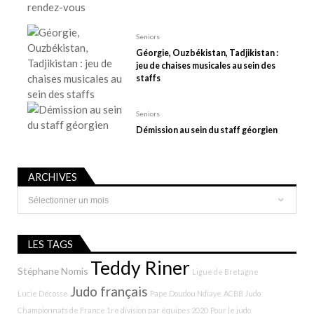
i
c
Seniors
l
Géorgie, Ouzbékistan, Tadjikistan :
e
jeu de chaises musicales au sein des
staffs
Seniors
Démission au sein du staff géorgien
ARCHIVES
Archives
LES TAGS
Teddy Riner
Stéphane Nomis
Ligue de Bretagne
Judo français
Lucie Décosse
Pape Doudou Ndiaye
ACBB Judo
Championnats de France 1re division par équipes 2020
Pour le judo