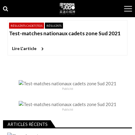
Skip
Skip
to
to
navigation
content
RÉSULTATS CADET(TE)S
RÉSULTATS
Test-matches nationaux cadets zone Sud 2021
Lire L'article
Publicité
Publicité
ARTICLES RÉCENTS