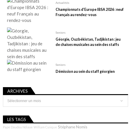
Actualités
Championnats d’Europe IBSA 2026 : neuf
Français au rendez-vous
Seniors
Géorgie, Ouzbékistan, Tadjikistan : jeu
de chaises musicales au sein des staffs
Seniors
Démission au sein du staff géorgien
ARCHIVES
Archives
LES TAGS
Stéphane Nomis
Pape Doudou Ndiaye
William Cysique