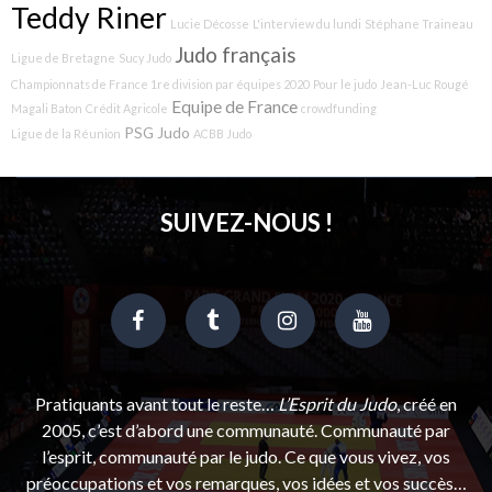
Teddy Riner
Lucie Décosse
L'interview du lundi
Stéphane Traineau
Judo français
Ligue de Bretagne
Sucy Judo
Championnats de France 1re division par équipes 2020
Pour le judo
Jean-Luc Rougé
Equipe de France
Magali Baton
Crédit Agricole
crowdfunding
PSG Judo
Ligue de la Réunion
ACBB Judo
SUIVEZ-NOUS !
Pratiquants avant tout le reste…
L’Esprit du Judo
, créé en
2005, c’est d’abord une communauté. Communauté par
l’esprit, communauté par le judo. Ce que vous vivez, vos
préoccupations et vos remarques, vos idées et vos succès…