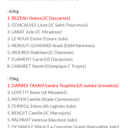
-63kg
1. REZEAU Yelena (JC Descartes)
2. GONCALVES Lison (JC Saint Pourcinois)
3. LABAT Julie (JC Miradoux)
3. LE ROUX Eloise (Yzeure Judo)
5. NEBOUT-GONSARD Anais (EAM Varennes)
5. IBOUROI Rakhima (JC Dijonnais)
7. FLAMENT Carla (US Dacquoise)
8. CABARET Naomi (Olympique C Troyes)
-70kg
1. DARBES TAKAM Sandra Teophila (US Judoka Grenadois)
2. LEPETIT Anais (JA Mazamet)
3. MEYER Camille (Stade Clermontois)
3. FERRIOL Silene (AS Lagnieu Judo)
5. BENOIT Camille (JC Marvejols)
5. PALPANT Vanessa (Vaucluse Judo)
7. DESANGLE Marie (La Couronne Grand-Angoulême Judo)