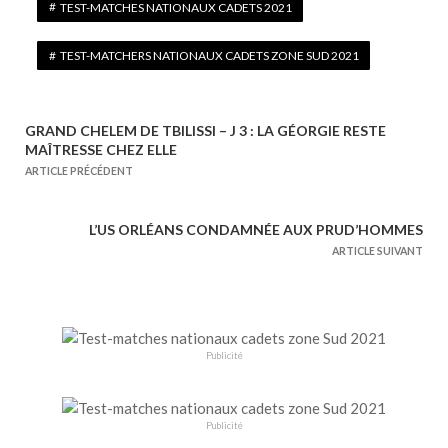
TEST-MATCHES NATIONAUX CADETS 2021
TEST-MATCHERS NATIONAUX CADETS ZONE SUD 2021
GRAND CHELEM DE TBILISSI – J 3 : LA GÉORGIE RESTE
N
MAÎTRESSE CHEZ ELLE
a
ARTICLE PRÉCÉDENT
v
i
L’US ORLÉANS CONDAMNÉE AUX PRUD’HOMMES
g
ARTICLE SUIVANT
a
t
i
o
Publicité
n
d
e
Publicité