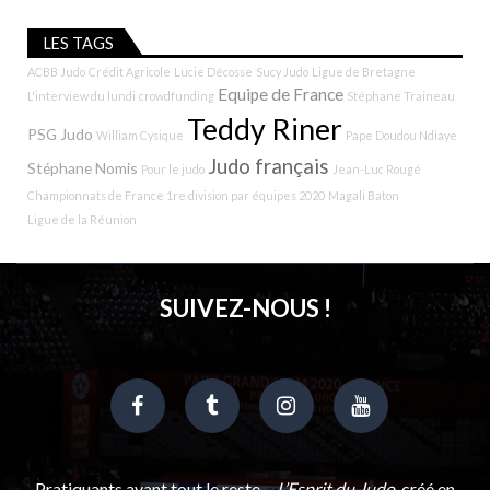
LES TAGS
ACBB Judo
Crédit Agricole
Lucie Décosse
Sucy Judo
Ligue de Bretagne
Equipe de France
L'interview du lundi
crowdfunding
Stéphane Traineau
Teddy Riner
PSG Judo
William Cysique
Pape Doudou Ndiaye
Judo français
Stéphane Nomis
Pour le judo
Jean-Luc Rougé
Championnats de France 1re division par équipes 2020
Magali Baton
Ligue de la Réunion
SUIVEZ-NOUS !
Pratiquants avant tout le reste…
L’Esprit du Judo
, créé en