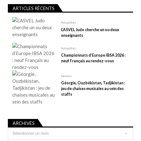
l
ARTICLES RÉCENTS
’
a
Actualités
r
L’ASVEL Judo cherche un ou deux
t
enseignants
i
Actualités
c
Championnats d’Europe IBSA 2026 :
l
neuf Français au rendez-vous
e
Seniors
Géorgie, Ouzbékistan, Tadjikistan :
jeu de chaises musicales au sein des
staffs
ARCHIVES
Archives