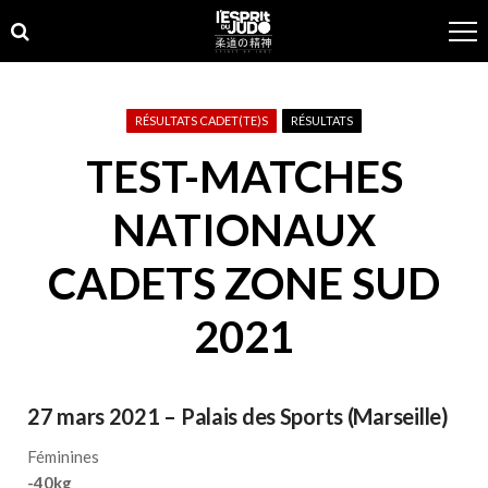
Skip
Skip
to
to
navigation
content
RÉSULTATS CADET(TE)S
RÉSULTATS
TEST-MATCHES
NATIONAUX
CADETS ZONE SUD
2021
27 mars 2021 – Palais des Sports (Marseille)
Féminines
-40kg