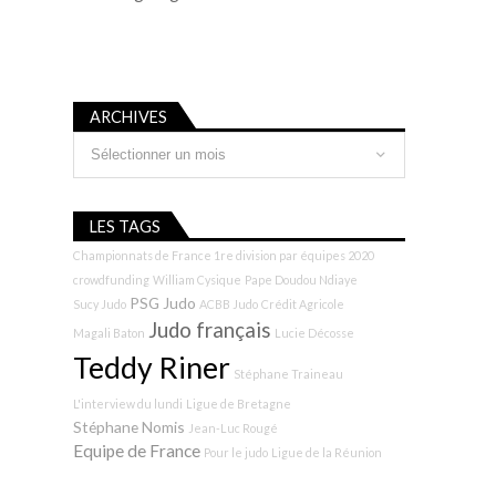
ARCHIVES
Archives
LES TAGS
Championnats de France 1re division par équipes 2020
crowdfunding
William Cysique
Pape Doudou Ndiaye
PSG Judo
Sucy Judo
ACBB Judo
Crédit Agricole
Judo français
Magali Baton
Lucie Décosse
Teddy Riner
Stéphane Traineau
L'interview du lundi
Ligue de Bretagne
Stéphane Nomis
Jean-Luc Rougé
Equipe de France
Pour le judo
Ligue de la Réunion