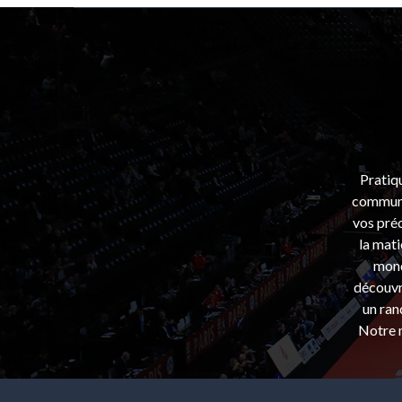
Pratiq
communa
vos préo
la mati
mond
découvri
un ran
Notre m