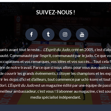
SUIVEZ-NOUS !
uants avant tout le reste…
L’Esprit du Judo
, créé en 2005, c’est d’a
uté. Communauté par l’esprit, communauté par le judo. Ce que vou
ccupations et vos remarques, vos idées et vos succès… Tout cela f
ère de notre travail. Parce que si nous allons pour vous aux quatre 
e couvrir les grands événements, côtoyer les champions et les exp
r les dojos d’ici et d’ailleurs, tout commence par uchi-komi et tout 
dori.
L’Esprit du Judo
est un magazine édité par une équipe de pass
eilleur ambassadeur, c’est vous ! S’abonner au magazine, c’est sou
media spécialisé indépendant.