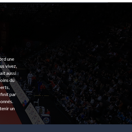
bord une
s vivez,
ait aussi
coins du
erts,
finit par
ionnés.
tenir un