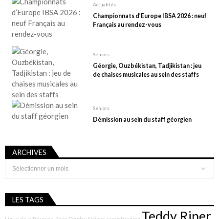
Actualités
Championnats d’Europe IBSA 2026 : neuf
Français au rendez-vous
Seniors
Géorgie, Ouzbékistan, Tadjikistan : jeu
de chaises musicales au sein des staffs
Seniors
Démission au sein du staff géorgien
ARCHIVES
Archives
LES TAGS
Teddy Riner
Ligue de la Réunion
Pape Doudou Ndiaye
crowdfunding