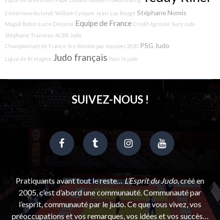
Stéphane Nomis
L'interview du lundi
William Cysique
Jean-Luc Rougé
Equipe de France
Magali Baton
Lucie Décosse
Crédit Agricole
Sucy Judo
Stéphane Traineau
ACBB Judo
PSG Judo
Championnats de France 1re division par équipes 2020
Judo français
Ligue de Bretagne
Pour le judo
SUIVEZ-NOUS !
Pratiquants avant tout le reste…
L’Esprit du Judo
, créé en
2005, c’est d’abord une communauté. Communauté par
l’esprit, communauté par le judo. Ce que vous vivez, vos
préoccupations et vos remarques, vos idées et vos succès…