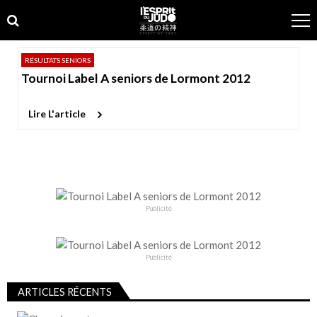
Skip
Skip
to
to
navigation
content
RÉSULTATS SENIORS
Tournoi Label A seniors de Lormont 2012
Lire L'article
Publicité
Publicité
ARTICLES RÉCENTS