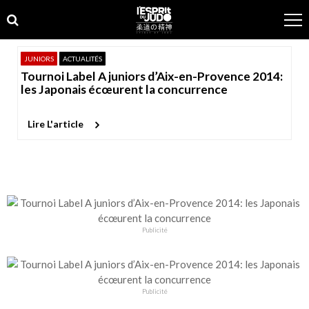
Skip
Skip
to
to
navigation
content
JUNIORS
ACTUALITÉS
Tournoi Label A juniors d’Aix-en-Provence 2014:
les Japonais écœurent la concurrence
Lire L'article
Publicité
Publicité