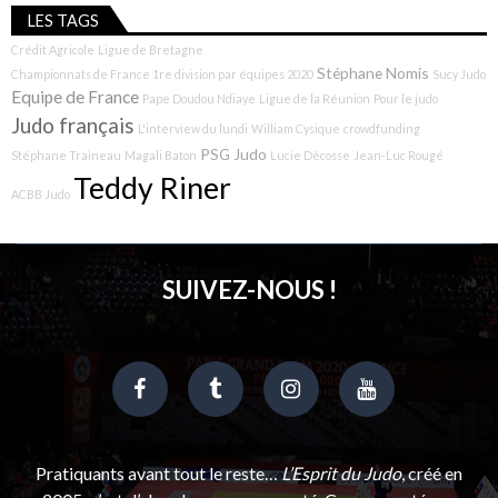
LES TAGS
Crédit Agricole
Ligue de Bretagne
Stéphane Nomis
Championnats de France 1re division par équipes 2020
Sucy Judo
Equipe de France
Pape Doudou Ndiaye
Ligue de la Réunion
Pour le judo
Judo français
L'interview du lundi
William Cysique
crowdfunding
PSG Judo
Stéphane Traineau
Magali Baton
Lucie Décosse
Jean-Luc Rougé
Teddy Riner
ACBB Judo
SUIVEZ-NOUS !
Pratiquants avant tout le reste…
L’Esprit du Judo
, créé en