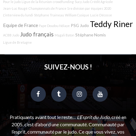
Pour le judo
Ligue de la Réunion
crowdfunding
Sucy Judo
Crédit Agricole
Jean-Luc Rougé
Championnats de France 1re division par équipes 2020
L'interview du lundi
Stéphane Traineau
William Cysique
Lucie Décosse
Teddy Riner
Equipe de France
PSG Judo
Pape Doudou Ndiaye
Judo français
Stéphane Nomis
ACBB Judo
Magali Baton
Ligue de Bretagne
SUIVEZ-NOUS !
Pratiquants avant tout le reste…
L’Esprit du Judo
, créé en
2005, c’est d’abord une communauté. Communauté par
l’esprit, communauté par le judo. Ce que vous vivez, vos