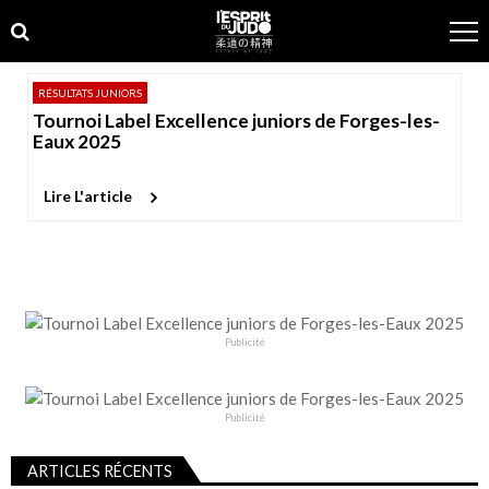
Skip
Skip
to
to
navigation
content
RÉSULTATS JUNIORS
Tournoi Label Excellence juniors de Forges-les-
Eaux 2025
Lire L'article
Publicité
Publicité
ARTICLES RÉCENTS