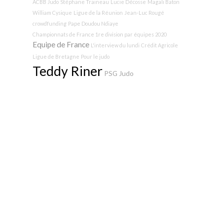
ACBB Judo
Stéphane Traineau
Lucie Décosse
Magali Baton
William Cysique
Ligue de la Réunion
Jean-Luc Rougé
crowdfunding
Pape Doudou Ndiaye
Championnats de France 1re division par équipes 2020
Equipe de France
L'interview du lundi
Crédit Agricole
Ligue de Bretagne
Pour le judo
Teddy Riner
PSG Judo