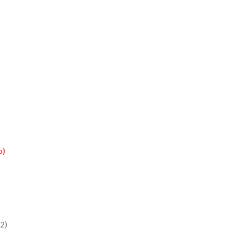
o)
2)