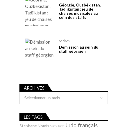
Géorgie, Ouzbékistan,
Tadjikistan : jeu de
chaises musicales au
sein des staffs
Seniors
Démission au sein du
staff géorgien
ARCHIVES
Archives
LES TAGS
Judo français
Stéphane Nomis
Sucy Judo