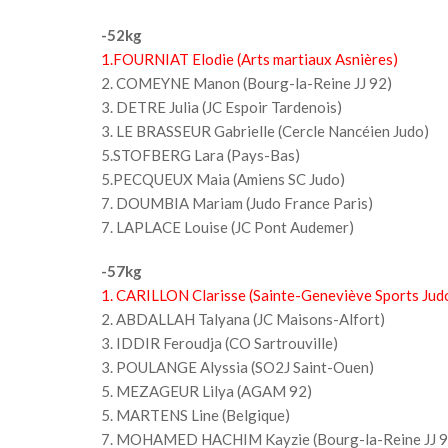
-52kg
1.FOURNIAT Elodie (Arts martiaux Asnières)
2. COMEYNE Manon (Bourg-la-Reine JJ 92)
3. DETRE Julia (JC Espoir Tardenois)
3. LE BRASSEUR Gabrielle (Cercle Nancéien Judo)
5.STOFBERG Lara (Pays-Bas)
5.PECQUEUX Maia (Amiens SC Judo)
7. DOUMBIA Mariam (Judo France Paris)
7. LAPLACE Louise (JC Pont Audemer)
-57kg
1. CARILLON Clarisse (Sainte-Geneviève Sports Jud
2. ABDALLAH Talyana (JC Maisons-Alfort)
3. IDDIR Feroudja (CO Sartrouville)
3. POULANGE Alyssia (SO2J Saint-Ouen)
5. MEZAGEUR Lilya (AGAM 92)
5. MARTENS Line (Belgique)
7. MOHAMED HACHIM Kayzie (Bourg-la-Reine JJ 9