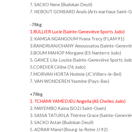
7. SACKO Nene (Budokan Deuil)
7. NEBOUT GONSARD Anaïs (Arts martiaux Saint-Gr
-78kg
1.RULLIER Lucie (Sainte-Geneviève Sports Judo)
2. KAMGA NGANGOUM Yvana Trecy (FLAM 91)
3.RANDRIANJOHANY Amoussatou (Sainte-Genevièv
3.BOUM MAHOP Morgane (ES Nanterre Judo)
5. GANCE Lila-Louise (Sainte-Geneviève Sports Jud
5.CORDIER Céline (76 Judo)
7.MORVAN HORTA Noémie (JC Villiers-le-Bel)
7. VAN WONDEREN Yasmine (Pays-Bas)
+78kg
1. TCHAMI YAMEDJEU Angella (AS Chelles Judo)
2. MAYEMBO Kaina (SO2J Saint-Ouen)
3. SASSA TATUKILA Thérèse Grace (Sainte-Genevièv
3. SACKO Astan (Budokan Deuil)
5. ADRAR Manel (Bourg-la-Reine JJ 92)