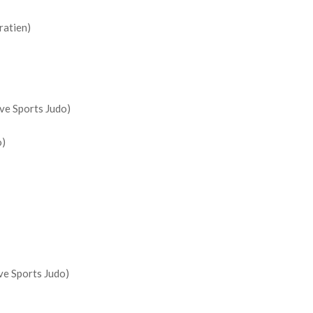
atien)
e Sports Judo)
o)
e Sports Judo)