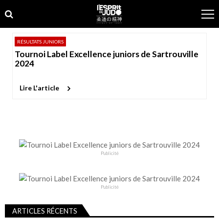
Skip
Skip
to
to
navigation
content
RÉSULTATS JUNIORS
Tournoi Label Excellence juniors de Sartrouville
2024
Lire L'article
Publicité
Publicité
ARTICLES RÉCENTS