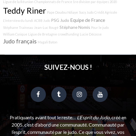
Ligue de la Réunion
Championnats de France 1re division par équipes 2020
Teddy Riner
Pape Doudou Ndiaye
Sucy Judo
Crédit Agricole
Equipe de France
PSG Judo
L'interview du lundi
ACBB Judo
Stéphane Nomis
Stéphane Traineau
Jean-Luc Rougé
Pour le judo
William Cysique
Ligue de Bretagne
crowdfunding
Lucie Décosse
Judo français
Magali Baton
SUIVEZ-NOUS !
Pratiquants avant tout le reste…
L’Esprit du Judo
, créé en
2005, c’est d’abord une communauté. Communauté par
l’esprit, communauté par le judo. Ce que vous vivez, vos