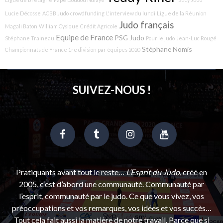
Lucie Décosse
ACBB Judo
crowdfunding
L'interview du lundi
Ligue de la Réunion
Judo français
Magali Baton
William Cysique
Crédit Agricole
Equipe de France
PSG Judo
Stéphane Traineau
Pour le judo
Jean-Luc Rougé
Stéphane Nomis
Championnats de France 1re division par équipes 2020
SUIVEZ-NOUS !
Pratiquants avant tout le reste…
L’Esprit du Judo
, créé en
2005, c’est d’abord une communauté. Communauté par
l’esprit, communauté par le judo. Ce que vous vivez, vos
préoccupations et vos remarques, vos idées et vos succès…
Tout cela fait aussi la matière de notre travail. Parce que si