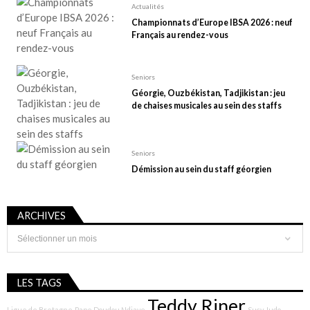
Actualités
Championnats d’Europe IBSA 2026 : neuf
Français au rendez-vous
Seniors
Géorgie, Ouzbékistan, Tadjikistan : jeu
de chaises musicales au sein des staffs
Seniors
Démission au sein du staff géorgien
ARCHIVES
Archives
LES TAGS
Teddy Riner
Ligue de Bretagne
Pape Doudou Ndiaye
Sucy Judo