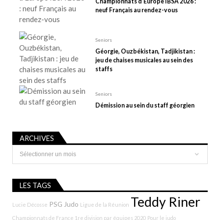
Championnats d’Europe IBSA 2026 :
i
neuf Français au rendez-vous
c
l
e
Seniors
Géorgie, Ouzbékistan, Tadjikistan :
jeu de chaises musicales au sein des
staffs
Seniors
Démission au sein du staff géorgien
ARCHIVES
Archives
LES TAGS
Teddy Riner
PSG Judo
Lucie Décosse
Ligue de la Réunion
Championnats de France 1re division par équipes 2020
Pour le judo