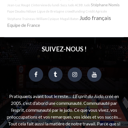
Stéphane Nomis
Jean-Luc Rougé
L'interview du lundi
Sucy Judo
ACBB Judo
Pape Doudou Ndiaye
Ligue de Bretagne
crowdfunding
Crédit Agricole
Judo français
Stéphane Traineau
William Cysique
Magali Baton
Equipe de France
SUIVEZ-NOUS !
Pratiquants avant tout le reste…
L’Esprit du Judo
, créé en
2005, c’est d’abord une communauté. Communauté par
l’esprit, communauté par le judo. Ce que vous vivez, vos
préoccupations et vos remarques, vos idées et vos succès…
Tout cela fait aussi la matière de notre travail. Parce que si