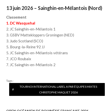
13 juin 2026 – Sainghin-en-Mélantois (Nord)
Classement
1. DC Wasquehal
2. JC Sainghin-en-Mélantois 1
3. GSBV Mattekloppers Groningen (NED)
3. Judo Scotland (SCO)
5. Bourg-la-Reine 92 JJ
5. JC Sainghin-en-Mélantois vétérans
7. JCO Roubaix
7. JC Sainghin-en-Mélantois 2
Tags :
TOURNOI INTERNATIONAL LABEL A PAR ÉQUIPES MIXTES
CHRISTOPHE MAQUET 2026
OPEN OCÉANIEN DE POLYNÉSIE FRANÇAISE 2026