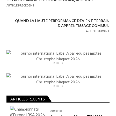
N
ARTICLE PRÉCÉDENT
a
v
QUAND LA HAUTE PERFORMANCE DEVIENT TERRAIN
i
D’APPRENTISSAGE COMMUN
g
ARTICLE SUIVANT
a
t
i
o
n
Publicité
d
e
l
Publicité
’
a
ARTICLES RÉCENTS
r
t
Actualités