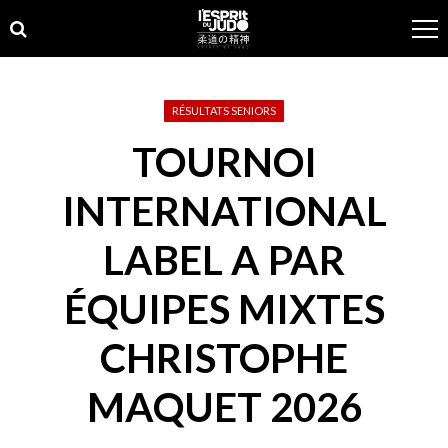
Skip
Skip
to
to
navigation
content
RÉSULTATS SENIORS
TOURNOI
INTERNATIONAL
LABEL A PAR
ÉQUIPES MIXTES
CHRISTOPHE
MAQUET 2026