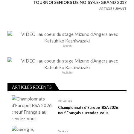
TOURNOI SENIORS DE NOISY-LE-GRAND 2017
i
ARTICLE SUIVANT
g
a
t
i
o
Publicité
n
d
e
Publicité
l
’
ARTICLES RÉCENTS
a
r
Actualités
t
Championnats d’Europe IBSA 2026 :
neuf Français au rendez-vous
i
c
l
Seniors