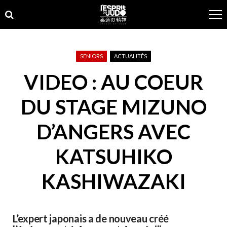
Skip
Skip
to
to
navigation
content
SENIORS
ACTUALITÉS
VIDEO : AU COEUR
DU STAGE MIZUNO
D’ANGERS AVEC
KATSUHIKO
KASHIWAZAKI
L’expert japonais a de nouveau créé