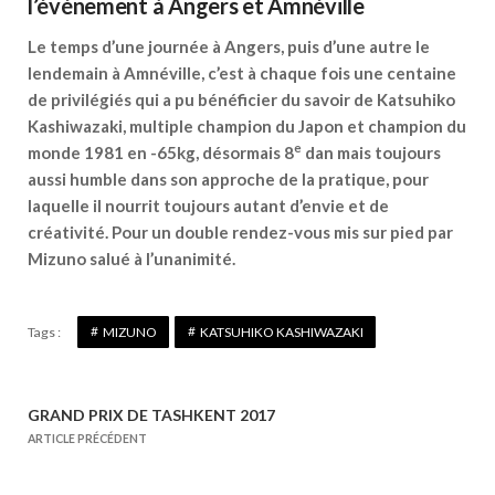
l’événement à Angers et Amnéville
Le temps d’une journée à Angers, puis d’une autre le
lendemain à Amnéville, c’est à chaque fois une centaine
de privilégiés qui a pu bénéficier du savoir de Katsuhiko
Kashiwazaki, multiple champion du Japon et champion du
e
monde 1981 en -65kg, désormais 8
dan mais toujours
aussi humble dans son approche de la pratique, pour
laquelle il nourrit toujours autant d’envie et de
créativité. Pour un double rendez-vous mis sur pied par
Mizuno salué à l’unanimité.
Tags :
MIZUNO
KATSUHIKO KASHIWAZAKI
GRAND PRIX DE TASHKENT 2017
N
ARTICLE PRÉCÉDENT
a
v