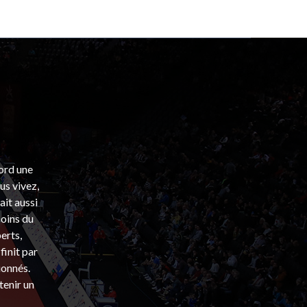
bord une
s vivez,
ait aussi
coins du
erts,
finit par
ionnés.
tenir un