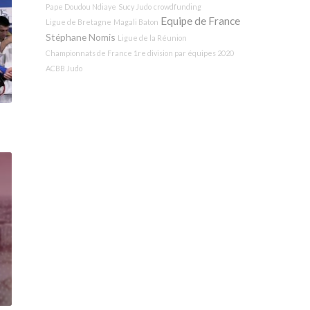
Pape Doudou Ndiaye
Sucy Judo
crowdfunding
Equipe de France
Ligue de Bretagne
Magali Baton
Stéphane Nomis
Ligue de la Réunion
Championnats de France 1re division par équipes 2020
ACBB Judo