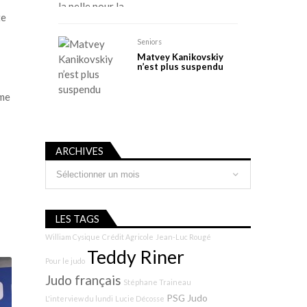
te
Seniors
Matvey Kanikovskiy
n’est plus suspendu
ime
ARCHIVES
Archives
LES TAGS
William Cysique
Crédit Agricole
Jean-Luc Rougé
Teddy Riner
Pour le judo
Judo français
Stéphane Traineau
PSG Judo
L'interview du lundi
Lucie Décosse