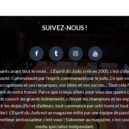
SUIVEZ-NOUS !
uants avant tout le reste…
L’Esprit du Judo
, créé en 2005, c’est d’a
uté. Communauté par l’esprit, communauté par le judo. Ce que vou
ccupations et vos remarques, vos idées et vos succès… Tout cela f
ère de notre travail. Parce que si nous allons pour vous aux quatre 
e couvrir les grands événements, côtoyer les champions et les exp
r les dojos d’ici et d’ailleurs, tout commence par uchi-komi et tout 
dori.
L’Esprit du Judo
est un magazine édité par une équipe de pass
eilleur ambassadeur, c’est vous ! S’abonner au magazine, c’est sou
media spécialisé indépendant.