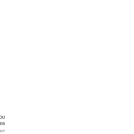
 DU
RIS
ANT