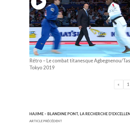
Rétro – Le combat titanesque Agbegnenou/Tas
Tokyo 2019
«
1
HAJIME – BLANDINE PONT, LA RECHERCHE D’EXCELLE
N
ARTICLE PRÉCÉDENT
a