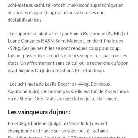
uchi-mata sukashi, tai-otoshi, makkikomi supersonique et
des prises d’appui (tsugi-ashi) aussi subtiles que
déstabilisatrices.
-Le superbe combat offert par Emma Russaouen (KUMO) et
Leane Gonzales (SASM Saint Maixent) en demi-finale des
-52kg. Ces jeunes filles se sont rendues coup pour coup,
faisant passer leurs coachs et leurs supporters par tous les
états. Un affrontement sans calcul, où le recherche du ippon
était limpide. Du judo à l’état pur. Et c’était beau.
-Les uchi-mata de Leslie Becerro (-44kg, Bordeaux
Aquitaine Judo). On ne sait pas si elle est fan de Kosei Inoue
ou de Shohei Ono. Mais son spécial en jette clairement.
Les vainqueurs du jour :
En -40kg, Charlène Quilghini (Metz Judo) devient
championne de France sur un superbe juji-gatame.
En -44kg, Justine Gaubert (AJS 77) prend sa revanche face