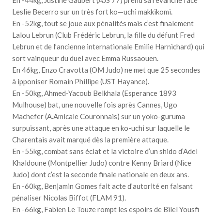
Leslie Becerro sur un très fort ko—uchi makkikomi.
En -52kg, tout se joue aux pénalités mais c’est finalement
Lalou Lebrun (Club Frédéric Lebrun, la fille du défunt Fred
Lebrun et de l’ancienne internationale Emilie Harnichard) qui
sort vainqueur du duel avec Emma Russaouen.
En 46kg, Enzo Cravotta (OM Judo) ne met que 25 secondes
à ipponiser Romain Phillipe (UST Hayance).
En -50kg, Ahmed-Yacoub Belkhala (Esperance 1893
Mulhouse) bat, une nouvelle fois après Cannes, Ugo
Machefer (A.Amicale Couronnais) sur un yoko-guruma
surpuissant, après une attaque en ko-uchi sur laquelle le
Charentais avait marqué dès la première attaque.
En -55kg, combat sans éclat et la victoire d’un shido d’Adel
Khaldoune (Montpellier Judo) contre Kenny Briard (Nice
Judo) dont c’est la seconde finale nationale en deux ans.
En -60kg, Benjamin Gomes fait acte d’autorité en faisant
pénaliser Nicolas Biffot (FLAM 91).
En -66kg, Fabien Le Touze rompt les espoirs de Bilel Yousfi