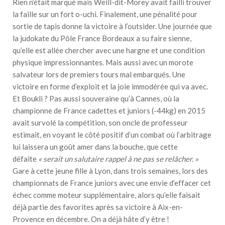
Rien n’était marqué mais Weill-dit-Morey avait failli trouver
la faille sur un fort o-uchi. Finalement, une pénalité pour
sortie de tapis donne la victoire à l’outsider. Une journée que
la judokate du Pôle France Bordeaux a su faire sienne,
qu’elle est allée chercher avec une hargne et une condition
physique impressionnantes. Mais aussi avec un morote
salvateur lors de premiers tours mal embarqués. Une
victoire en forme d’exploit et la joie immodérée qui va avec.
Et Boukli ? Pas aussi souveraine qu’à Cannes, où la
championne de France cadettes et juniors (-44kg) en 2015
avait survolé la compétition, son oncle de professeur
estimait, en voyant le côté positif d’un combat où l’arbitrage
lui laissera un goût amer dans la bouche, que cette
défaite
« serait un salutaire rappel à ne pas se relâcher. »
Gare à cette jeune fille à Lyon, dans trois semaines, lors des
championnats de France juniors avec une envie d’effacer cet
échec comme moteur supplémentaire, alors qu’elle faisait
déjà partie des favorites après sa victoire à Aix-en-
Provence en décembre. On a déjà hâte d’y être !