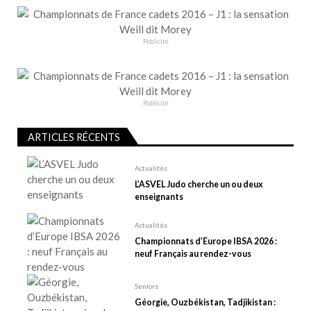
o
n
Publicité
d
e
l
’
Publicité
a
r
ARTICLES RÉCENTS
t
Actualités
i
L’ASVEL Judo cherche un ou deux
c
enseignants
l
Actualités
e
Championnats d’Europe IBSA 2026 :
neuf Français au rendez-vous
Seniors
Géorgie, Ouzbékistan, Tadjikistan :