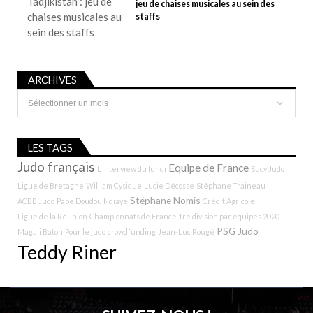
jeu de chaises musicales au sein des
staffs
ARCHIVES
Archives
LES TAGS
Judo français
Equipe de France
L'interview du lundi
Sucy Judo
Ligue de Bretagne
William Cysique
Lucie Décosse
Stéphane Traineau
Stéphane Nomis
ACBB Judo
Pape Doudou Ndiaye
Crédit Agricole
Ligue de la Réunion
Championnats de France 1re division par équipes 2020
PSG Judo
Magali Baton
Pour le judo
crowdfunding
Jean-Luc Rougé
Teddy Riner