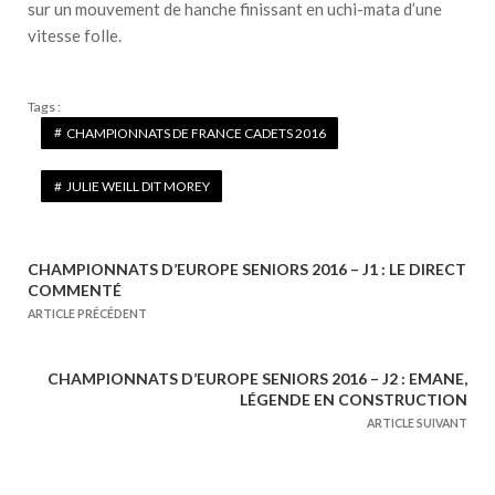
sur un mouvement de hanche finissant en uchi-mata d’une
vitesse folle.
Tags :
CHAMPIONNATS DE FRANCE CADETS 2016
JULIE WEILL DIT MOREY
CHAMPIONNATS D’EUROPE SENIORS 2016 – J1 : LE DIRECT
N
COMMENTÉ
a
ARTICLE PRÉCÉDENT
v
i
CHAMPIONNATS D’EUROPE SENIORS 2016 – J2 : EMANE,
g
LÉGENDE EN CONSTRUCTION
a
ARTICLE SUIVANT
t
i