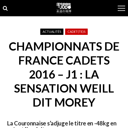
Skip
Skip
to
to
navigation
content
ACTUALITÉS
CADET(TE)S
CHAMPIONNATS DE
FRANCE CADETS
2016 – J1 : LA
SENSATION WEILL
DIT MOREY
La Couronnaise s’adjuge le titre en -48kg en