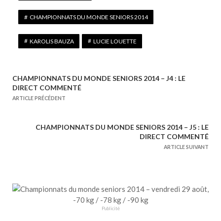
CHAMPIONNATS DU MONDE SENIORS 2014
KAROLIS BAUZA
LUCIE LOUETTE
CHAMPIONNATS DU MONDE SENIORS 2014 – J4 : LE
N
DIRECT COMMENTÉ
a
ARTICLE PRÉCÉDENT
v
i
CHAMPIONNATS DU MONDE SENIORS 2014 – J5 : LE
g
DIRECT COMMENTÉ
a
ARTICLE SUIVANT
t
i
o
n
Publicité
d