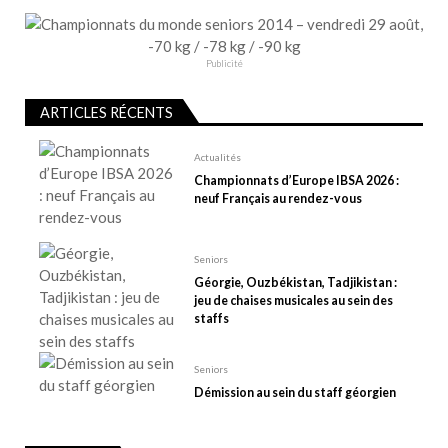
e
l
’
Publicité
a
r
ARTICLES RÉCENTS
t
Actualités
i
Championnats d’Europe IBSA 2026 :
c
neuf Français au rendez-vous
l
e
Seniors
Géorgie, Ouzbékistan, Tadjikistan :
jeu de chaises musicales au sein des
staffs
Seniors
Démission au sein du staff géorgien