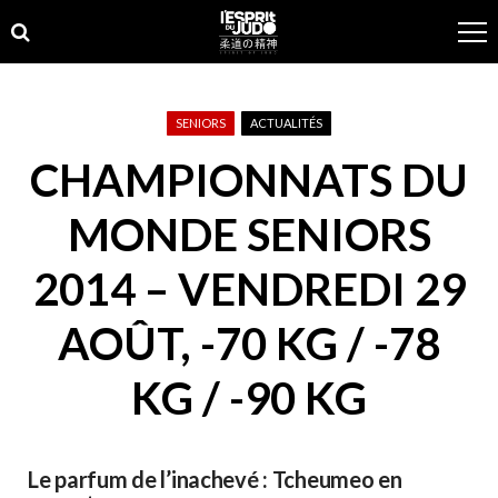
Skip
Skip
to
to
navigation
content
SENIORS
ACTUALITÉS
CHAMPIONNATS DU
MONDE SENIORS
2014 – VENDREDI 29
AOÛT, -70 KG / -78
KG / -90 KG
Le parfum de l’inachevé : Tcheumeo en