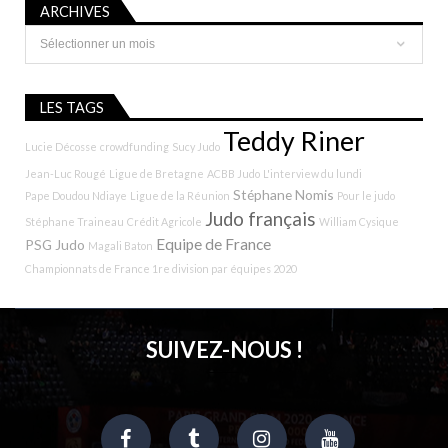
ARCHIVES
Archives
LES TAGS
Teddy Riner
Lucie Décosse
crowdfunding
Sucy Judo
Jean-Luc Rougé
Ligue de Bretagne
ACBB Judo
L'interview du lundi
Stéphane Nomis
Pape Doudou Ndiaye
Ligue de la Réunion
Pour le judo
Judo français
Stéphane Traineau
Crédit Agricole
William Cysique
Equipe de France
PSG Judo
Magali Baton
Championnats de France 1re division par équipes 2020
SUIVEZ-NOUS !