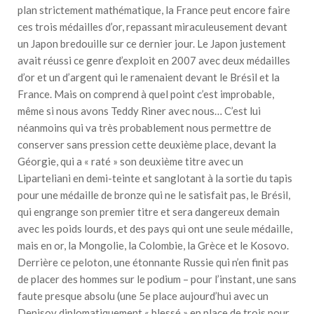
plan strictement mathématique, la France peut encore faire
ces trois médailles d’or, repassant miraculeusement devant
un Japon bredouille sur ce dernier jour. Le Japon justement
avait réussi ce genre d’exploit en 2007 avec deux médailles
d’or et un d’argent qui le ramenaient devant le Brésil et la
France. Mais on comprend à quel point c’est improbable,
même si nous avons Teddy Riner avec nous… C’est lui
néanmoins qui va très probablement nous permettre de
conserver sans pression cette deuxième place, devant la
Géorgie, qui a « raté » son deuxième titre avec un
Liparteliani en demi-teinte et sanglotant à la sortie du tapis
pour une médaille de bronze qui ne le satisfait pas, le Brésil,
qui engrange son premier titre et sera dangereux demain
avec les poids lourds, et des pays qui ont une seule médaille,
mais en or, la Mongolie, la Colombie, la Grèce et le Kosovo.
Derrière ce peloton, une étonnante Russie qui n’en finit pas
de placer des hommes sur le podium – pour l’instant, une sans
faute presque absolu (une 5e place aujourd’hui avec un
Denisov diplomatiquement « blessé » en place de trois pour