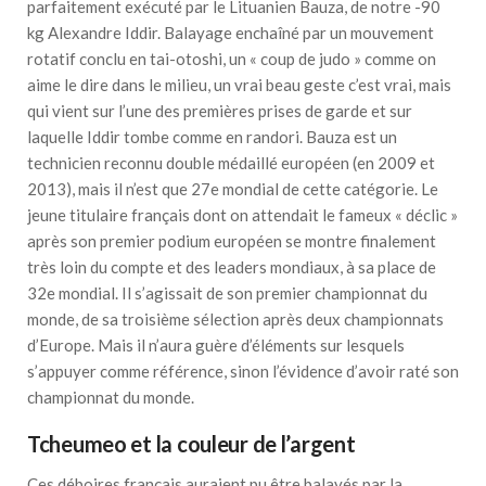
parfaitement exécuté par le Lituanien Bauza, de notre -90
kg Alexandre Iddir. Balayage enchaîné par un mouvement
rotatif conclu en tai-otoshi, un « coup de judo » comme on
aime le dire dans le milieu, un vrai beau geste c’est vrai, mais
qui vient sur l’une des premières prises de garde et sur
laquelle Iddir tombe comme en randori. Bauza est un
technicien reconnu double médaillé européen (en 2009 et
2013), mais il n’est que 27e mondial de cette catégorie. Le
jeune titulaire français dont on attendait le fameux « déclic »
après son premier podium européen se montre finalement
très loin du compte et des leaders mondiaux, à sa place de
32e mondial. Il s’agissait de son premier championnat du
monde, de sa troisième sélection après deux championnats
d’Europe. Mais il n’aura guère d’éléments sur lesquels
s’appuyer comme référence, sinon l’évidence d’avoir raté son
championnat du monde.
Tcheumeo et la couleur de l’argent
Ces déboires français auraient pu être balayés par la