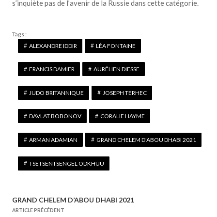
s’inquiète pas de l’avenir de la Russie dans cette catégorie.
Tags :
ALEXANDRE IDDIR
LÉA FONTAINE
FRANCIS DAMIER
AURÉLIEN DIESSE
JUDO BRITANNIQUE
JOSEPH TERHEC
DAVLAT BOBONOV
CORALIE HAYME
ARMAN ADAMIAN
GRAND CHELEM D'ABOU DHABI 2021
TSETSENTSENGEL ODKHUU
GRAND CHELEM D’ABOU DHABI 2021
N
ARTICLE PRÉCÉDENT