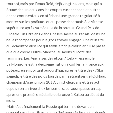
tournoi, mais par Emma Reid, déjà vingt-six ans, mais qui a
écumé depuis deux ans les coupes européennes et autres
opens continentaux en affichant une grande régularité à
monter sur les podiums, et qui passe désormais à la vitesse
supérieure après sa médaille de bronze au Grand Prix de
Croatie. Un titre en Grand Chelem, même au rabais, c’est une
belle récompense pour le gros travail engagé. Une réussite
qui démontre aussi ce qui semblait déjà clair hier : il se passe
quelque chose Outre-Manche, au moins du côté des
féminines. Les Anglaises de retour ? Cela y ressemble.
La Mongolie est la deuxième nation à coiffer la France aux
poteaux en emportant aujourd’hui, après le titre des -73kg
samedi, le titre des poids lourds par Tsetsentsengel Odkhuu,
champion d’Asie juniors 2019, vingt-deux ans et très actif
depuis son arrivée chez les seniors. Lui aussi passe un cap
après une première médaille de bronze à Bakou au début du
mois.
Mais c’est finalement la Russie qui termine devant en
prenant ces deux titres aujourd’hui pour six finalistes depuis