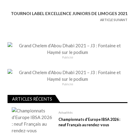
a
v
TOURNOI LABEL EXCELLENCE JUNIORS DE LIMOGES 2021
i
ARTICLE SUIVANT
g
a
t
i
o
Publicité
n
d
e
Publicité
l
’
ARTICLES RÉCENTS
a
r
Actualités
t
Championnats d’Europe IBSA 2026 :
neuf Français au rendez-vous
i