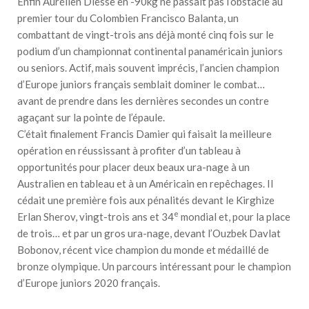
Enfin Aurélien Diesse en -90kg ne passait pas l’obstacle au
premier tour du Colombien Francisco Balanta, un
combattant de vingt-trois ans déjà monté cinq fois sur le
podium d’un championnat continental panaméricain juniors
ou seniors. Actif, mais souvent imprécis, l’ancien champion
d’Europe juniors français semblait dominer le combat…
avant de prendre dans les dernières secondes un contre
agaçant sur la pointe de l’épaule.
C’était finalement Francis Damier qui faisait la meilleure
opération en réussissant à profiter d’un tableau à
opportunités pour placer deux beaux ura-nage à un
Australien en tableau et à un Américain en repêchages. Il
cédait une première fois aux pénalités devant le Kirghize
e
Erlan Sherov, vingt-trois ans et 34
mondial et, pour la place
de trois… et par un gros ura-nage, devant l’Ouzbek Davlat
Bobonov, récent vice champion du monde et médaillé de
bronze olympique. Un parcours intéressant pour le champion
d’Europe juniors 2020 français.