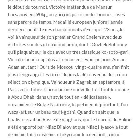
le début du tournoi. Victoire inattendue de Mansur
Lorsanov en -90kg, un garçon qui coche les bonnes cases
sans perdre de temps. Médaillé européen juniors l’année
dernière, finaliste des championnats d’Europe -23 ans, le
voilà vainqueur de son premier Grand Chelem avec deux
victoires sur des « top mondiaux », dont l’Ouzbek Bobonov
qu’il plaquait sur le dos avec un très classique ko-soto-gari.
Victoire beaucoup plus attendue en revanche pour Arman
Adamian, tant l’Ours de Moscou, vingt-quatre ans, n’en finit
plus d’engranger les titres depuis la déconvenue de sa non
sélection olympique. Vainqueur à Zagreb en septembre, à
Paris en octobre, il arrache une nouvelle fois tout le monde
à Abou Dhabi dans un style tout en « délicatesse »,
notamment le Belge Nikiforov, lequel menait pourtant d’un
waza-ari, sur un beau tsuri-goshi. Quand on sait que le
finaliste était un Russe de vingt ans, que le tournoi de Bakou
a été emporté par Niiaz Bilalov et que Niiaz Iliyasov a tout
de même fait troisième à Tokyo aux Jeux en août, on ne