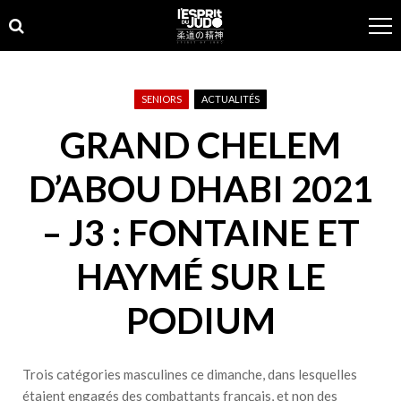
Skip
Skip
to
to
navigation
content
SENIORS
ACTUALITÉS
GRAND CHELEM
D’ABOU DHABI 2021
– J3 : FONTAINE ET
HAYMÉ SUR LE
PODIUM
Trois catégories masculines ce dimanche, dans lesquelles
étaient engagés des combattants français, et non des