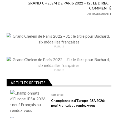
v
GRAND CHELEM DE PARIS 2022 – J2 : LE DIRECT
i
COMMENTÉ
g
ARTICLE SUIVANT
a
t
i
o
n
Publicité
d
e
l
Publicité
’
a
ARTICLES RÉCENTS
r
t
Actualités
Championnats d’Europe IBSA 2026 :
i
neuf Français au rendez-vous
c
l