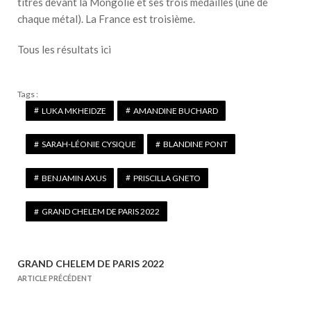
titres devant la Mongolie et ses trois médailles (une de
chaque métal). La France est troisième.
Tous les résultats ici
Tags :
LUKA MKHEIDZE
AMANDINE BUCHARD
SARAH-LÉONIE CYSIQUE
BLANDINE PONT
BENJAMIN AXUS
PRISCILLA GNETO
GRAND CHELEM DE PARIS 2022
GRAND CHELEM DE PARIS 2022
N
ARTICLE PRÉCÉDENT
a