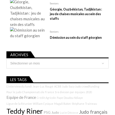
e
Seniors
Géorgie, Ouzbékistan, Tadjikistan :
jeu de chaises musicales au sein des
staffs
Seniors
Démission au sein du staff géorgien
ARCHIVES
Archives
LES TAGS
L'interview du lundi
Jean-Luc Rougé
ACBB Judo
Sucy Judo
crowdfunding
Pour le judo
Championnats de France 1re division par équipes 2020
Equipe de France
Crédit Agricole
Pape Doudou Ndiaye
Ligue de la Réunion
William Cysique
Magali Baton
Stéphane Traineau
Teddy Riner
Judo français
PSG Judo
Lucie Décosse