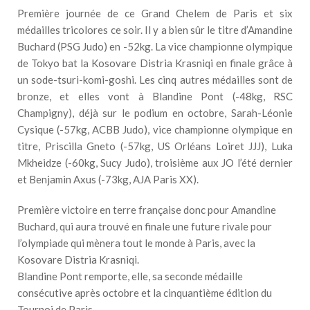
Première journée de ce Grand Chelem de Paris et six
médailles tricolores ce soir. Il y a bien sûr le titre d’Amandine
Buchard (PSG Judo) en -52kg. La vice championne olympique
de Tokyo bat la Kosovare Distria Krasniqi en finale grâce à
un sode-tsuri-komi-goshi. Les cinq autres médailles sont de
bronze, et elles vont à Blandine Pont (-48kg, RSC
Champigny), déjà sur le podium en octobre, Sarah-Léonie
Cysique (-57kg, ACBB Judo), vice championne olympique en
titre, Priscilla Gneto (-57kg, US Orléans Loiret JJJ), Luka
Mkheidze (-60kg, Sucy Judo), troisième aux JO l’été dernier
et Benjamin Axus (-73kg, AJA Paris XX).
Première victoire en terre française donc pour Amandine
Buchard, qui aura trouvé en finale une future rivale pour
l’olympiade qui mènera tout le monde à Paris, avec la
Kosovare Distria Krasniqi.
Blandine Pont remporte, elle, sa seconde médaille
consécutive après octobre et la cinquantième édition du
Tournoi de Paris.