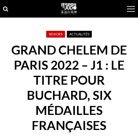
Skip
Skip
to
to
navigation
content
SENIORS
ACTUALITÉS
GRAND CHELEM DE
PARIS 2022 – J1 : LE
TITRE POUR
BUCHARD, SIX
MÉDAILLES
FRANÇAISES