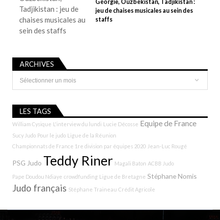
Géorgie, Ouzbékistan, Tadjikistan :
jeu de chaises musicales au sein des
staffs
ARCHIVES
Archives
LES TAGS
Equipe de France
William Cysique
L'interview du lundi
Lucie Décosse
Sucy Judo
Pour le judo
Ligue de la Réunion
Championnats de France 1re division par équipes 2020
Jean-Luc Rougé
Teddy Riner
PSG Judo
Magali Baton
ACBB Judo
Stéphane Nomis
Pape Doudou Ndiaye
crowdfunding
Ligue de Bretagne
Judo français
Stéphane Traineau
Crédit Agricole