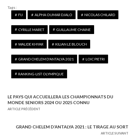
Tags :
FIJ
ALPHA OUMAR DJALO
NICOLAS CHILARD
CYRILLE MARET
GUILLAUME CHAINE
WALIDE KHYAR
KILIAN LE BLOUCH
GRAND CHELEM D'ANTALYA 2021
LOIC PIETRI
RANKING-LIST OLYMPIQUE
LE PAYS QUI ACCUEILLERA LES CHAMPIONNATS DU
N
MONDE SENIORS 2024 OU 2025 CONNU
a
ARTICLE PRÉCÉDENT
v
i
GRAND CHELEM D’ANTALYA 2021 : LE TIRAGE AU SORT
g
ARTICLE SUIVANT