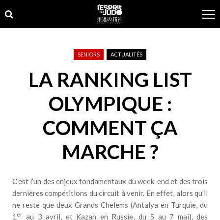
Skip
Skip
to
to
navigation
content
SENIORS
ACTUALITÉS
LA RANKING LIST
OLYMPIQUE :
COMMENT ÇA
MARCHE ?
C’est l’un des enjeux fondamentaux du week-end et des trois
dernières compétitions du circuit à venir. En effet, alors qu’il
ne reste que deux Grands Chelems (Antalya en Turquie, du
er
1
au 3 avril, et Kazan en Russie, du 5 au 7 mai), des