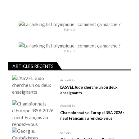
a
t
i
o
Publicité
n
d
e
Publicité
l
ARTICLES RÉCENTS
’
a
Actualités
r
L’ASVEL Judo cherche un ou deux
t
enseignants
i
Actualités
c
Championnats d’Europe IBSA 2026 :
l
neuf Français au rendez-vous
e
Seniors