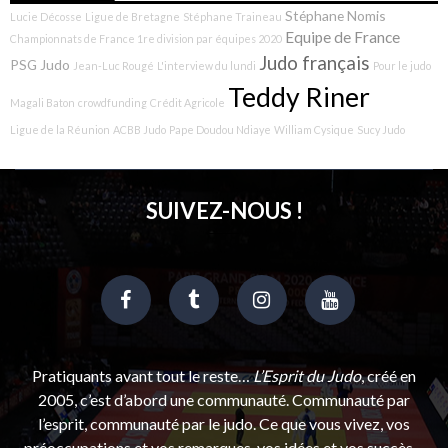
Stéphane Nomis
Lucie Décosse
Ligue de Bretagne
Stéphane Traineau
Equipe de France
Championnats de France 1re division par équipes 2020
Judo français
PSG Judo
Jean-Luc Rougé
L'interview du lundi
Pour le judo
Teddy Riner
Magali Baton
crowdfunding
Crédit Agricole
Ligue de la Réunion
ACBB Judo
Pape Doudou Ndiaye
William Cysique
Sucy Judo
SUIVEZ-NOUS !
Pratiquants avant tout le reste…
L’Esprit du Judo
, créé en
2005, c’est d’abord une communauté. Communauté par
l’esprit, communauté par le judo. Ce que vous vivez, vos
préoccupations et vos remarques, vos idées et vos succès…