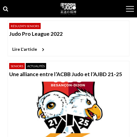
Skip
Skip
to
to
navigation
content
RÉSULTATS SENIORS
Judo Pro League 2022
Lire L'article
SENIORS
ACTUALITÉS
Une alliance entre l’ACBB Judo et l’AJBD 21-25