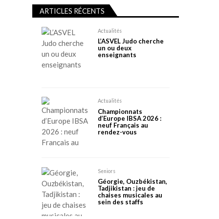
ARTICLES RÉCENTS
Actualités
L’ASVEL Judo cherche
un ou deux
enseignants
Actualités
Championnats
d’Europe IBSA 2026 :
neuf Français au
rendez-vous
Seniors
Géorgie, Ouzbékistan,
Tadjikistan : jeu de
chaises musicales au
sein des staffs