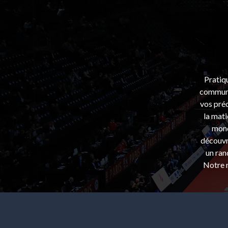
Pratiq
communa
vos préo
la mati
mond
découvri
un ran
Notre m