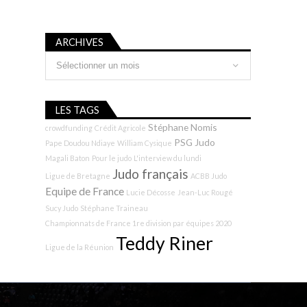
ARCHIVES
Archives
LES TAGS
Stéphane Nomis
crowdfunding
Crédit Agricole
PSG Judo
Pape Doudou Ndiaye
William Cysique
Magali Baton
Pour le judo
L'interview du lundi
Judo français
Ligue de Bretagne
ACBB Judo
Equipe de France
Lucie Décosse
Jean-Luc Rougé
Sucy Judo
Stéphane Traineau
Championnats de France 1re division par équipes 2020
Teddy Riner
Ligue de la Réunion