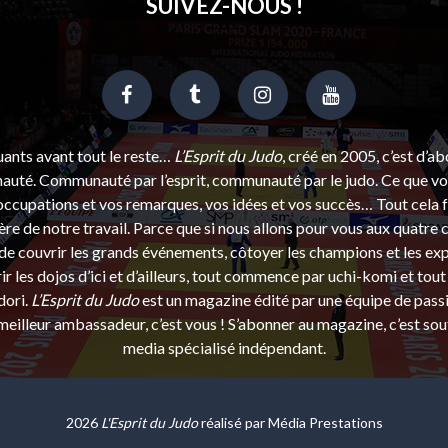
SUIVEZ-NOUS !
uants avant tout le reste…
L’Esprit du Judo
, créé en 2005, c’est d’a
uté. Communauté par l’esprit, communauté par le judo. Ce que vou
ccupations et vos remarques, vos idées et vos succès… Tout cela f
ère de notre travail. Parce que si nous allons pour vous aux quatre 
e couvrir les grands événements, côtoyer les champions et les exp
r les dojos d’ici et d’ailleurs, tout commence par uchi-komi et tout 
dori.
L’Esprit du Judo
est un magazine édité par une équipe de pass
eilleur ambassadeur, c’est vous ! S’abonner au magazine, c’est sou
media spécialisé indépendant.
2026
L'Esprit du Judo
réalisé par
Média Prestations