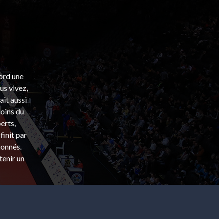
bord une
s vivez,
ait aussi
coins du
erts,
finit par
ionnés.
tenir un