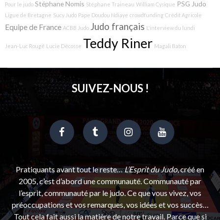
Stéphane Nomis
PSG Judo
Pour le judo
Stéphane Traineau
William Cysique
Ligue de Bretagne
Sucy Judo
Pape Doudou Ndiaye
crowdfunding
Crédit Agricole
Judo français
Equipe de France
ACBB Judo
L'interview du lundi
Teddy Riner
Jean-Luc Rougé
Lucie Décosse
Magali Baton
SUIVEZ-NOUS !
Pratiquants avant tout le reste…
L’Esprit du Judo
, créé en
2005, c’est d’abord une communauté. Communauté par
l’esprit, communauté par le judo. Ce que vous vivez, vos
préoccupations et vos remarques, vos idées et vos succès…
Tout cela fait aussi la matière de notre travail. Parce que si