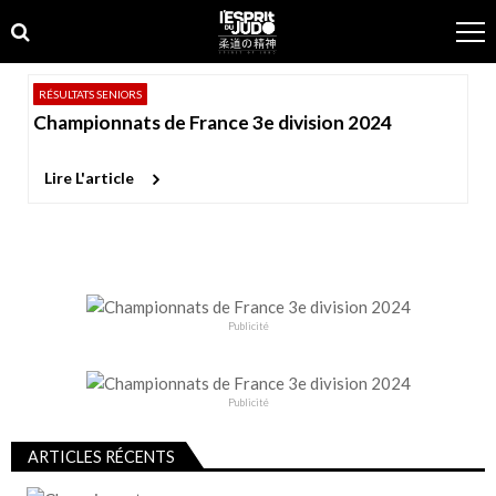
Skip
Skip
to
to
navigation
content
RÉSULTATS SENIORS
Championnats de France 3e division 2024
Lire L'article
Publicité
Publicité
ARTICLES RÉCENTS