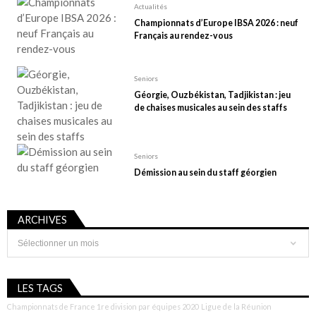
Actualités
Championnats d’Europe IBSA 2026 : neuf
Français au rendez-vous
Seniors
Géorgie, Ouzbékistan, Tadjikistan : jeu
de chaises musicales au sein des staffs
Seniors
Démission au sein du staff géorgien
ARCHIVES
Archives
LES TAGS
Championnats de France 1re division par équipes 2020
Ligue de la Réunion