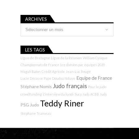
ARCHIVES
Archives
LES TAGS
Ligue de Bretagne
Ligue de la Réunion
William Cysique
Championnats de France 1re division par équipes 2020
Magali Baton
Crédit Agricole
Jean-Luc Rougé
Equipe de France
Lucie Décosse
Pape Doudou Ndiaye
Judo français
Stéphane Nomis
Pour le judo
crowdfunding
L'interview du lundi
Sucy Judo
ACBB Judo
Teddy Riner
PSG Judo
Stéphane Traineau