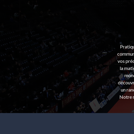
Pratiq
communa
vos préo
la mati
mond
découvri
un ran
Notre m