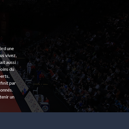
bord une
s vivez,
ait aussi
coins du
erts,
finit par
ionnés.
tenir un