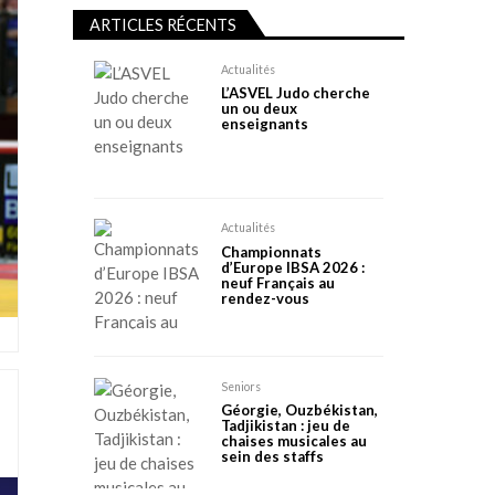
ARTICLES RÉCENTS
Actualités
L’ASVEL Judo cherche
un ou deux
enseignants
Actualités
Championnats
d’Europe IBSA 2026 :
neuf Français au
rendez-vous
Seniors
Géorgie, Ouzbékistan,
Tadjikistan : jeu de
chaises musicales au
sein des staffs