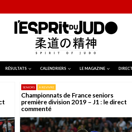
RÉSULTATS
CALENDRIERS
LE MAGAZINE
DIREC
26
 juillet 2026
SENIORS
À REVIVRE
juillet 2026
Championnats de France seniors
2026
13 juillet 2026
ct
première division 2019 – J1 : le direct
e Tchèque 2026
6 juillet 2026
commenté