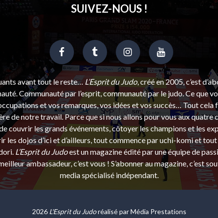
SUIVEZ-NOUS !
uants avant tout le reste…
L’Esprit du Judo
, créé en 2005, c’est d’a
uté. Communauté par l’esprit, communauté par le judo. Ce que vou
ccupations et vos remarques, vos idées et vos succès… Tout cela f
ère de notre travail. Parce que si nous allons pour vous aux quatre 
e couvrir les grands événements, côtoyer les champions et les exp
r les dojos d’ici et d’ailleurs, tout commence par uchi-komi et tout 
dori.
L’Esprit du Judo
est un magazine édité par une équipe de pass
eilleur ambassadeur, c’est vous ! S’abonner au magazine, c’est sou
media spécialisé indépendant.
2026
L'Esprit du Judo
réalisé par
Média Prestations