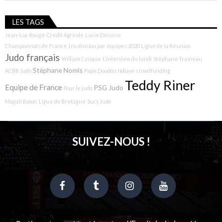
LES TAGS
Jean-Luc Rougé
Crédit Agricole
Lucie Décosse
Championnats de France 1re division par équipes 2020
Ligue de la Réunion
Judo français
William Cysique
L'interview du lundi
Stéphane Traineau
Stéphane Nomis
ACBB Judo
Pape Doudou Ndiaye
crowdfunding
Teddy Riner
Equipe de France
PSG Judo
Pour le judo
Magali Baton
Ligue de Bretagne
Sucy Judo
SUIVEZ-NOUS !