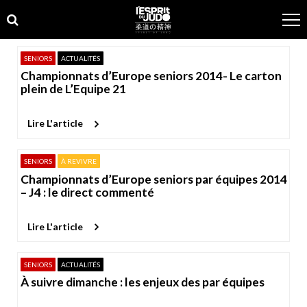
Skip
Skip
to
to
navigation
content
SENIORS
ACTUALITÉS
Championnats d’Europe seniors 2014- Le carton
plein de L’Equipe 21
Lire L'article
SENIORS
À REVIVRE
Championnats d’Europe seniors par équipes 2014
– J4 : le direct commenté
Lire L'article
SENIORS
ACTUALITÉS
À suivre dimanche : les enjeux des par équipes