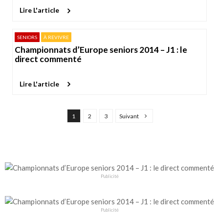
Lire L'article
SENIORS
À REVIVRE
Championnats d’Europe seniors 2014 – J1 : le
direct commenté
Lire L'article
P
1
2
3
Suivant
a
g
i
n
a
Publicité
t
i
Publicité
o