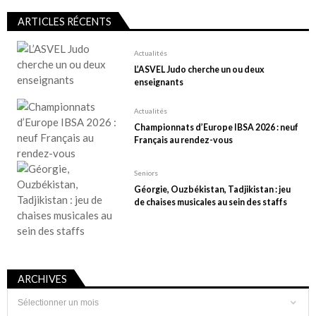
n
ARTICLES RÉCENTS
d
e
Actualités
L’ASVEL Judo cherche un ou deux
s
enseignants
p
u
Actualités
Championnats d’Europe IBSA 2026 : neuf
b
Français au rendez-vous
l
i
Seniors
Géorgie, Ouzbékistan, Tadjikistan : jeu
c
de chaises musicales au sein des staffs
a
t
i
o
ARCHIVES
n
Archives
s