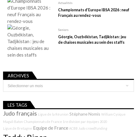
Actualités
Championnats d’Europe IBSA 2026 : neuf
Français au rendez-vous
Seniors
Géorgie, Ouzbékistan, Tadjikistan : jeu
de chaises musicales au sein des staffs
ARCHIVES
Archives
LES TAGS
Judo français
Stéphane Nomis
Ligue de la Réunion
William Cysique
Magali Baton
Championnats de France 1re division par équipes 2020
Equipe de France
Ligue de Bretagne
ACBB Judo
crowdfunding