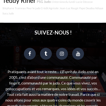
Teddy Riner
PSG Judo
L'interview du lundi
Lucie Décosse
Stéphane Traineau
Pour le judo
Crédit Agricole
Jean-Luc Rougé
Pape Doudou Ndiaye
Sucy Judo
SUIVEZ-NOUS !
Pratiquants avant tout le reste…
L’Esprit du Judo
, créé en
2005, c’est d’abord une communauté. Communauté par
l’esprit, communauté par le judo. Ce que vous vivez, vos
préoccupations et vos remarques, vos idées et vos succès…
Tout cela fait aussi la matière de notre travail. Parce que si
nous allons pour vous aux quatre coins du monde couvrir les
grands événements, côtoyer les champions et les experts,