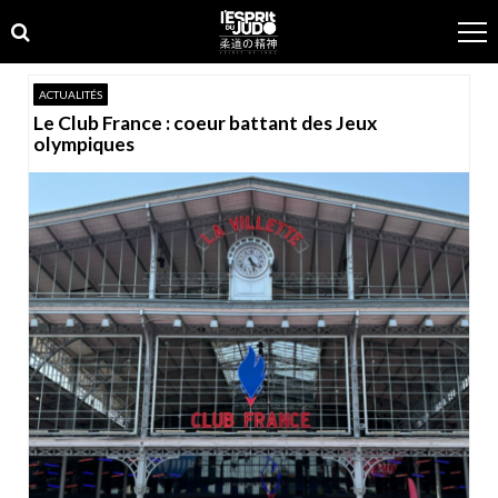
Skip
Skip
to
to
navigation
content
ACTUALITÉS
Le Club France : coeur battant des Jeux
olympiques