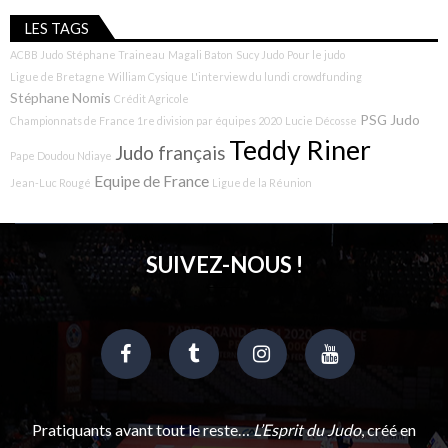
LES TAGS
ACBB Judo
Stéphane Traineau
Magali Baton
Sucy Judo
Pour le judo
Ligue de Bretagne
William Cysique
L'interview du lundi
crowdfunding
Stéphane Nomis
Crédit Agricole
PSG Judo
Championnats de France 1re division par équipes 2020
Lucie Décosse
Teddy Riner
Judo français
Pape Doudou Ndiaye
Equipe de France
Jean-Luc Rougé
Ligue de la Réunion
SUIVEZ-NOUS !
Pratiquants avant tout le reste…
L’Esprit du Judo
, créé en