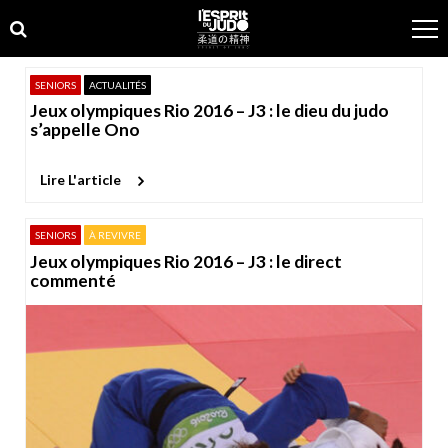
Skip
Skip
to
to
navigation
content
SENIORS
ACTUALITÉS
Jeux olympiques Rio 2016 – J3 : le dieu du judo
s’appelle Ono
Lire L'article
SENIORS
À REVIVRE
Jeux olympiques Rio 2016 – J3 : le direct
commenté