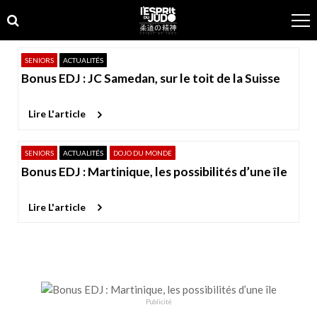
Skip
Skip
to
to
navigation
content
SENIORS
ACTUALITÉS
Bonus EDJ : JC Samedan, sur le toit de la Suisse
Lire L'article
SENIORS
ACTUALITÉS
DOJO DU MONDE
Bonus EDJ : Martinique, les possibilités d’une île
Lire L'article
Publicité