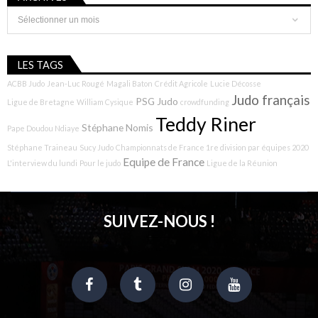
Archives
LES TAGS
ACBB Judo
Jean-Luc Rougé
Magali Baton
Crédit Agricole
Lucie Décosse
Judo français
PSG Judo
Ligue de Bretagne
William Cysique
crowdfunding
Teddy Riner
Stéphane Nomis
Pape Doudou Ndiaye
Stéphane Traineau
Sucy Judo
Championnats de France 1re division par équipes 2020
Equipe de France
L'interview du lundi
Pour le judo
Ligue de la Réunion
SUIVEZ-NOUS !