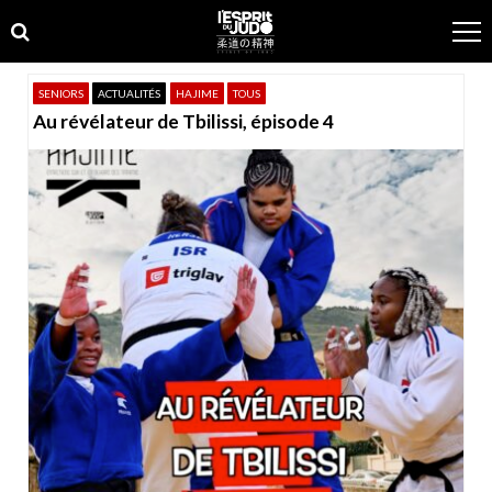
Skip
Skip
to
to
navigation
content
SENIORS
ACTUALITÉS
HAJIME
TOUS
Au révélateur de Tbilissi, épisode 4