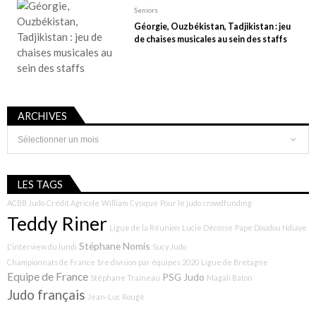
Seniors
Géorgie, Ouzbékistan, Tadjikistan : jeu
de chaises musicales au sein des staffs
ARCHIVES
Archives
LES TAGS
ACBB Judo
Crédit Agricole
William Cysique
Pour le judo
crowdfunding
Teddy Riner
Ligue de la Réunion
Lucie Décosse
Pape Doudou Ndiaye
Stéphane Nomis
L'interview du lundi
Sucy Judo
Championnats de France 1re division par équipes 2020
Ligue de Bretagne
Equipe de France
PSG Judo
Stéphane Traineau
Magali Baton
Judo français
Jean-Luc Rougé