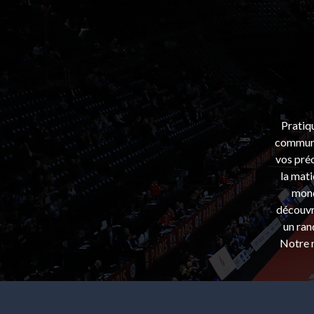
Pratiq
communa
vos préo
la mati
mond
découvri
un ran
Notre m