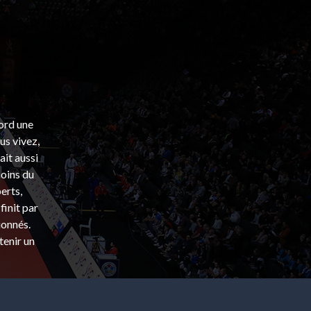
bord une
s vivez,
ait aussi
coins du
erts,
finit par
ionnés.
tenir un