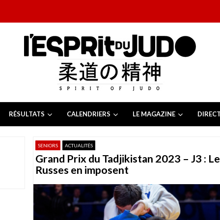
RÉSULTATS
CALENDRIERS
LE MAGAZINE
DIREC
26
 juillet 2026
SENIORS
ACTUALITÉS
juillet 2026
Grand Prix du Tadjikistan 2023 – J3 : L
2026
13 juillet 2026
Russes en imposent
e Tchèque 2026
6 juillet 2026