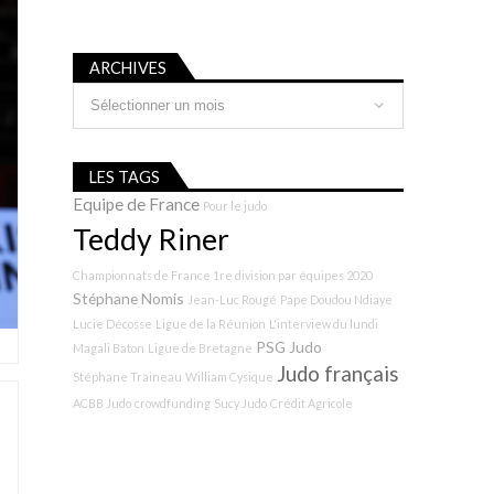
ARCHIVES
Archives
LES TAGS
Equipe de France
Pour le judo
Teddy Riner
Championnats de France 1re division par équipes 2020
Stéphane Nomis
Jean-Luc Rougé
Pape Doudou Ndiaye
Lucie Décosse
Ligue de la Réunion
L'interview du lundi
PSG Judo
Magali Baton
Ligue de Bretagne
Judo français
Stéphane Traineau
William Cysique
ACBB Judo
crowdfunding
Sucy Judo
Crédit Agricole