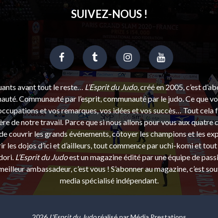
SUIVEZ-NOUS !
uants avant tout le reste…
L’Esprit du Judo
, créé en 2005, c’est d’a
uté. Communauté par l’esprit, communauté par le judo. Ce que vou
ccupations et vos remarques, vos idées et vos succès… Tout cela f
ère de notre travail. Parce que si nous allons pour vous aux quatre 
e couvrir les grands événements, côtoyer les champions et les exp
r les dojos d’ici et d’ailleurs, tout commence par uchi-komi et tout 
dori.
L’Esprit du Judo
est un magazine édité par une équipe de pass
eilleur ambassadeur, c’est vous ! S’abonner au magazine, c’est sou
media spécialisé indépendant.
2026
L'Esprit du Judo
réalisé par
Média Prestations